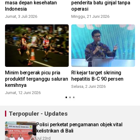
masa depan kesehatan
penderita batu ginjal tanpa
Indonesia
operasi
Jumat, 3 Juli 2026
Minggu, 21 Juni 2026
Minim bergerak picu pria
RI kejar target skrining
produktif terganggu saluran
hepatitis B-C 90 persen
kemihnya
Selasa, 2 Juni 2026
Jumat, 12 Juni 2026
S
Terpopuler - Updates
Polisi perketat pengamanan objek vital
kelistrikan di Bali
Jul 23rd