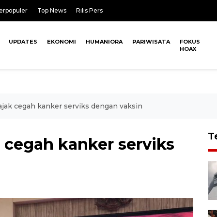
erpopuler
Top News
Rilis Pers
UPDATES
EKONOMI
HUMANIORA
PARIWISATA
FOKUS
HOAX
jak cegah kanker serviks dengan vaksin
T
 cegah kanker serviks