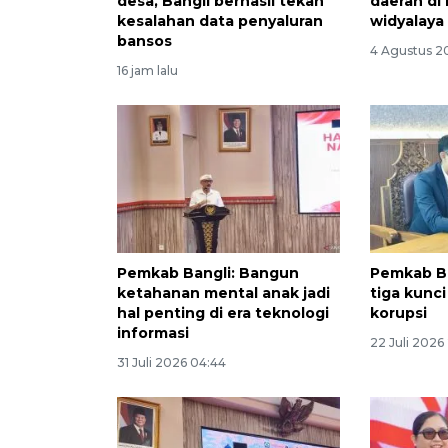
desa, Bangli berhasil tekan
daerah di 
kesalahan data penyaluran
widyalaya
bansos
4 Agustus 2
16 jam lalu
Pemkab Bangli: Bangun
Pemkab Ba
ketahanan mental anak jadi
tiga kunc
hal penting di era teknologi
korupsi
informasi
22 Juli 2026
31 Juli 2026 04:44