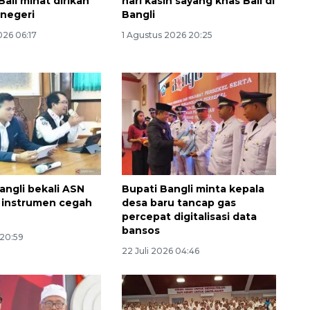
Bali minat dirikan
hari kasih sayang khas Bali di
 negeri
Bangli
026 06:17
1 Agustus 2026 20:25
160 ribu sambungan baru
ngli bekali ASN
Bupati Bangli minta kepala
jaringan gas 2026
i instrumen cegah
desa baru tancap gas
percepat digitalisasi data
2026-08-07 18:00:00
bansos
 20:59
22 Juli 2026 04:46