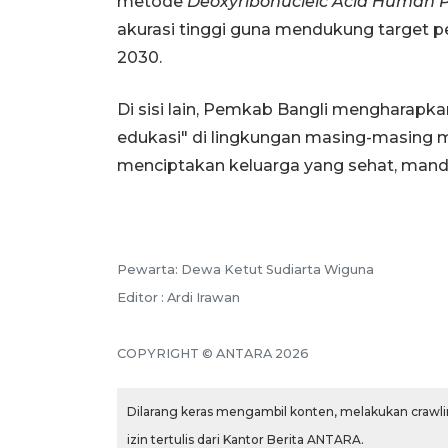
metode
Deoxyribonucleic Acid Human 
akurasi tinggi guna mendukung target p
2030.
Di sisi lain, Pemkab Bangli mengharapka
edukasi" di lingkungan masing-masing 
menciptakan keluarga yang sehat, mandir
Pewarta: Dewa Ketut Sudiarta Wiguna
Editor : Ardi Irawan
COPYRIGHT © ANTARA 2026
Dilarang keras mengambil konten, melakukan crawlin
izin tertulis dari Kantor Berita ANTARA.