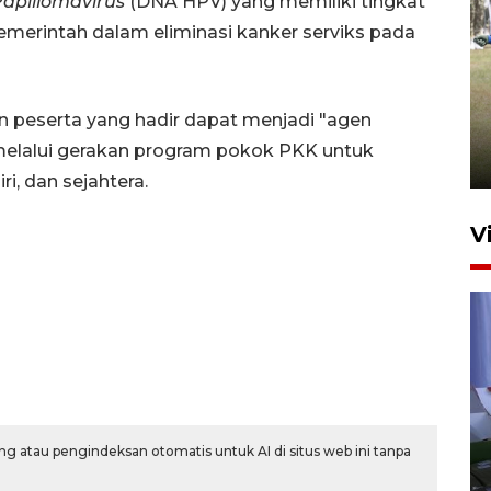
Papillomavirus
(DNA HPV) yang memiliki tingkat
emerintah dalam eliminasi kanker serviks pada
Pemerintah tunda pungutan
pajak pedagang melalui
n peserta yang hadir dapat menjadi "agen
aplikasi belanja daring
melalui gerakan program pokok PKK untuk
6 Agustus 2026 16:45
i, dan sejahtera.
V
Polisi tetapkan lima tersangka
g atau pengindeksan otomatis untuk AI di situs web ini tanpa
pengeroyokan maling ayam di
Tabanan