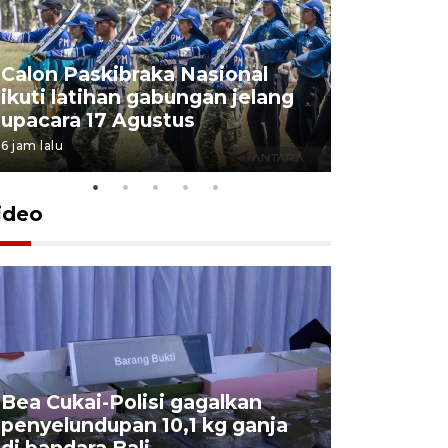
Calon Paskibraka Nasional
Sejumlah
ikuti latihan gabungan jelang
penutupa
upacara 17 Agustus
2026
6 jam lalu
7 Agustus 202
ideo
Bea Cukai-Polisi gagalkan
Pemerint
penyelundupan 10,1 kg ganja
pasar jen
di bandara Bali
internasi