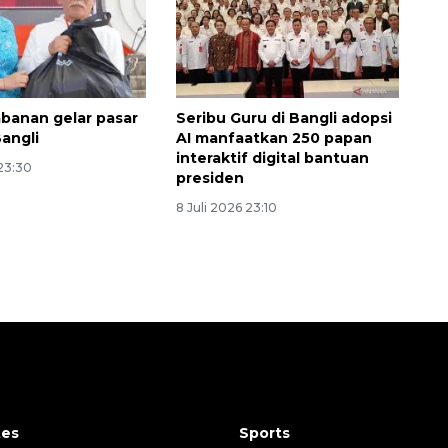
banan gelar pasar
Seribu Guru di Bangli adopsi
Bangli
AI manfaatkan 250 papan
interaktif digital bantuan
 23:30
presiden
8 Juli 2026 23:10
tes
Sports