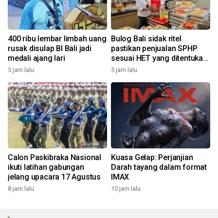
400 ribu lembar limbah uang
Bulog Bali sidak ritel
rusak disulap BI Bali jadi
pastikan penjualan SPHP
medali ajang lari
sesuai HET yang ditentukan
pemerintah
5 jam lalu
5 jam lalu
Calon Paskibraka Nasional
Kuasa Gelap: Perjanjian
ikuti latihan gabungan
Darah tayang dalam format
jelang upacara 17 Agustus
IMAX
8 jam lalu
10 jam lalu