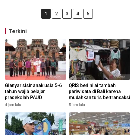
1
2
3
4
5
Terkini
Gianyar sisir anak usia 5-6
QRIS beri nilai tambah
tahun wajib belajar
pariwisata di Bali karena
prasekolah PAUD
mudahkan turis bertransaksi
4 jam lalu
5 jam lalu