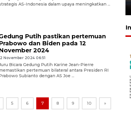
strategis AS-Indonesia dalam upaya meningkatkan ...
26 Juli 2026 21:18
I
Gedung Putih pastikan pertemuan
Prabowo dan Biden pada 12
November 2024
12 November 2024 06:51
Juru Bicara Gedung Putih Karine Jean-Pierre
memastikan pertemuan bilateral antara Presiden RI
Prabowo Subianto dengan AS Joe ...
5
6
7
8
9
10
»