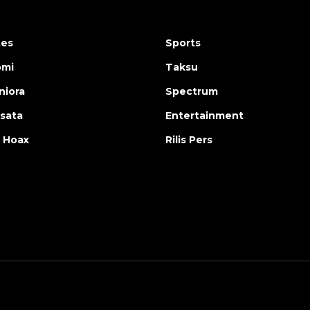
tes
Sports
omi
Taksu
iora
Spectrum
isata
Entertainment
 Hoax
Rilis Pers