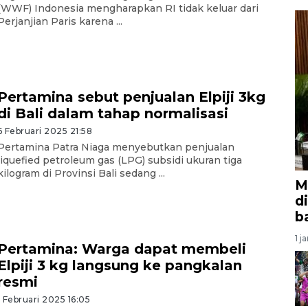
(WWF) Indonesia mengharapkan RI tidak keluar dari
Perjanjian Paris karena ...
Pertamina sebut penjualan Elpiji 3kg
di Bali dalam tahap normalisasi
6 Februari 2025 21:58
Pertamina Patra Niaga menyebutkan penjualan
liquefied petroleum gas (LPG) subsidi ukuran tiga
kilogram di Provinsi Bali sedang ...
M
d
b
1 j
Pertamina: Warga dapat membeli
Elpiji 3 kg langsung ke pangkalan
resmi
1 Februari 2025 16:05