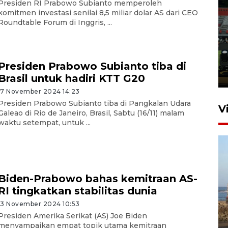
Presiden RI Prabowo Subianto memperoleh
komitmen investasi senilai 8,5 miliar dolar AS dari CEO
Roundtable Forum di Inggris, ...
Tiga matra TNI unjuk
kemampuan tempur Perisai
Trisila Nusantara dalam
latihan di Kepri
Presiden Prabowo Subianto tiba di
5 Agustus 2026 16:28
Brasil untuk hadiri KTT G20
17 November 2024 14:23
Presiden Prabowo Subianto tiba di Pangkalan Udara
V
Galeao di Rio de Janeiro, Brasil, Sabtu (16/11) malam
waktu setempat, untuk ...
Biden-Prabowo bahas kemitraan AS-
RI tingkatkan stabilitas dunia
Kemen LH, KKP, dan Gubernur
13 November 2024 10:53
Bali tanam ribuan bibit
Presiden Amerika Serikat (AS) Joe Biden
menyampaikan empat topik utama kemitraan
mangrove