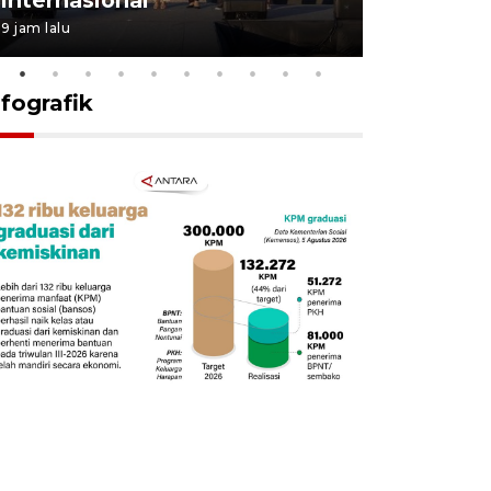
9 jam lalu
18 jam lalu
nfografik