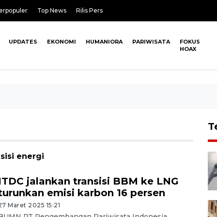
erpopuler
Top News
Rilis Pers
UPDATES
EKONOMI
HUMANIORA
PARIWISATA
FOKUS
HOAX
T
sisi energi
ITDC jalankan transisi BBM ke LNG
turunkan emisi karbon 16 persen
27 Maret 2025 15:21
BUMN PT Pengembangan Pariwisata Indonesia