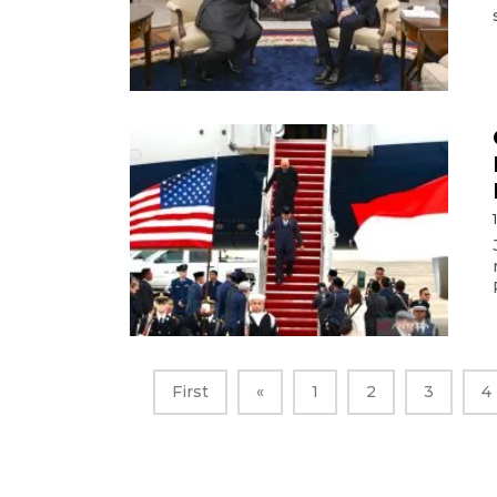
First
«
1
2
3
4