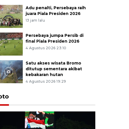
Adu penalti, Persebaya raih
juara Piala Presiden 2026
13 jam lalu
Persebaya jumpa Persib di
final Piala Presiden 2026
4 Agustus 2026 23:10
Satu akses wisata Bromo
ditutup sementara akibat
kebakaran hutan
4 Agustus 2026 19:29
Persebaya
oto
Presiden
pinalti l
8 jam lalu