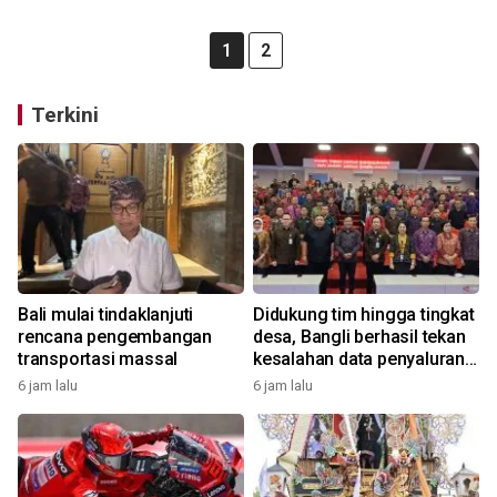
1
2
Terkini
Bali mulai tindaklanjuti
Didukung tim hingga tingkat
rencana pengembangan
desa, Bangli berhasil tekan
transportasi massal
kesalahan data penyaluran
bansos
6 jam lalu
6 jam lalu