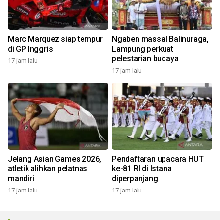
Marc Marquez siap tempur
Ngaben massal Balinuraga,
di GP Inggris
Lampung perkuat
pelestarian budaya
17 jam lalu
17 jam lalu
Jelang Asian Games 2026,
Pendaftaran upacara HUT
atletik alihkan pelatnas
ke-81 RI di Istana
mandiri
diperpanjang
17 jam lalu
17 jam lalu