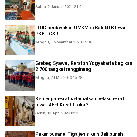
Sabtu, 2 Januari 2021 21:04
ITDC berdayakan UMKM di Bali-NTB lewat
PKBL-CSR
Minggu, 1 November 2020 15:36
Grebeg Syawal, Keraton Yogyakarta bagikan
2.700 tangkai rengginang
Minggu, 24 Mei 2020 15:48
Kemenparekraf selamatkan pelaku ekraf
lewat #BeliKreatifLokal*
Senin, 13 April 2020 8:23
Pakar busana: Tiga jenis kain Bali punah