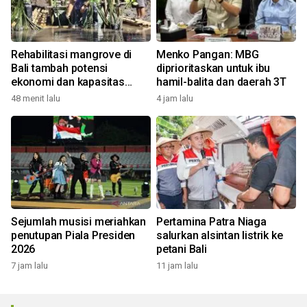
Rehabilitasi mangrove di
Menko Pangan: MBG
Bali tambah potensi
diprioritaskan untuk ibu
ekonomi dan kapasitas
hamil-balita dan daerah 3T
nelayan kelola ekowisata
48 menit lalu
4 jam lalu
Sejumlah musisi meriahkan
Pertamina Patra Niaga
penutupan Piala Presiden
salurkan alsintan listrik ke
2026
petani Bali
7 jam lalu
11 jam lalu