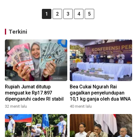
1
2
3
4
5
Terkini
Rupiah Jumat ditutup
Bea Cukai Ngurah Rai
menguat ke Rp17.897
gagalkan penyelundupan
dipengaruhi cadev RI stabil
10,1 kg ganja oleh dua WNA
32 menit lalu
40 menit lalu