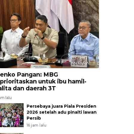
enko Pangan: MBG
iprioritaskan untuk ibu hamil-
alita dan daerah 3T
am lalu
Persebaya juara Piala Presiden
2026 setelah adu pinalti lawan
Persib
16 jam lalu