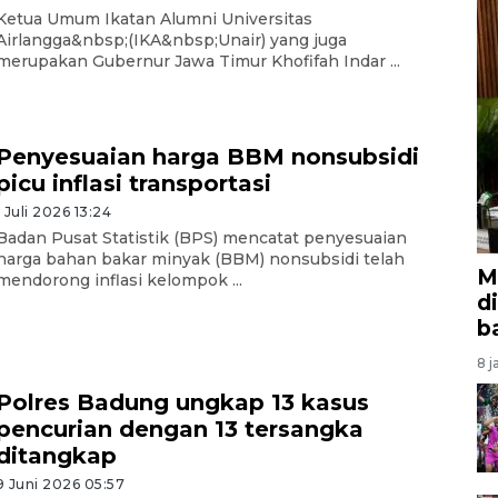
Ketua Umum Ikatan Alumni Universitas
Airlangga&nbsp;(IKA&nbsp;Unair) yang juga
merupakan Gubernur Jawa Timur Khofifah Indar ...
Penyesuaian harga BBM nonsubsidi
picu inflasi transportasi
1 Juli 2026 13:24
Badan Pusat Statistik (BPS) mencatat penyesuaian
harga bahan bakar minyak (BBM) nonsubsidi telah
M
mendorong inflasi kelompok ...
d
b
8 j
Polres Badung ungkap 13 kasus
pencurian dengan 13 tersangka
ditangkap
9 Juni 2026 05:57