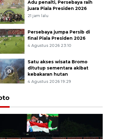
Adu penalti, Persebaya raih
juara Piala Presiden 2026
21 jam lalu
Persebaya jumpa Persib di
final Piala Presiden 2026
4 Agustus 2026 23:10
Satu akses wisata Bromo
ditutup sementara akibat
kebakaran hutan
4 Agustus 2026 19:29
Persebaya
oto
Presiden
pinalti l
16 jam lalu