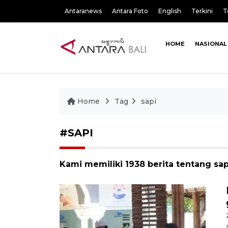
Antaranews
Antara Foto
English
Terkini
T
HOME
NASIONAL
Home
Tag
sapi
#SAPI
Kami memiliki 1938 berita tentang sap