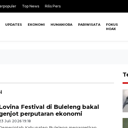
erpopuler
Top News
Rilis Pers
UPDATES
EKONOMI
HUMANIORA
PARIWISATA
FOKUS
HOAX
T
i
Lovina Festival di Buleleng bakal
genjot perputaran ekonomi
23 Juli 2026 19:18
Pemerintah Kabupaten Buleleng menargetkan