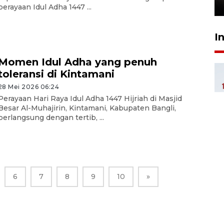
26 Juli 2026 21:18
perayaan Idul Adha 1447 ...
I
Momen Idul Adha yang penuh
toleransi di Kintamani
28 Mei 2026 06:24
Perayaan Hari Raya Idul Adha 1447 Hijriah di Masjid
Besar Al-Muhajirin, Kintamani, Kabupaten Bangli,
berlangsung dengan tertib, ...
6
7
8
9
10
»