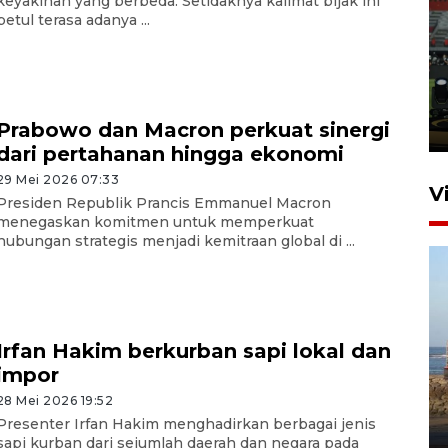
keyakinan yang berbeda. Setidaknya kalimat bijak ini
betul terasa adanya ...
Tiga matra TNI unjuk
kemampuan tempur Perisai
Trisila Nusantara dalam
latihan di Kepri
Prabowo dan Macron perkuat sinergi
5 Agustus 2026 16:28
dari pertahanan hingga ekonomi
29 Mei 2026 07:33
V
Presiden Republik Prancis Emmanuel Macron
menegaskan komitmen untuk memperkuat
hubungan strategis menjadi kemitraan global di ...
Irfan Hakim berkurban sapi lokal dan
impor
Kemen LH, KKP, dan Gubernur
Bali tanam ribuan bibit
28 Mei 2026 19:52
Presenter Irfan Hakim menghadirkan berbagai jenis
mangrove
sapi kurban dari sejumlah daerah dan negara pada