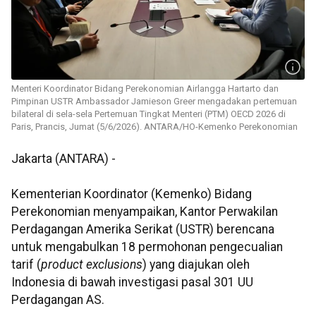
Menteri Koordinator Bidang Perekonomian Airlangga Hartarto dan
Pimpinan USTR Ambassador Jamieson Greer mengadakan pertemuan
bilateral di sela-sela Pertemuan Tingkat Menteri (PTM) OECD 2026 di
Paris, Prancis, Jumat (5/6/2026). ANTARA/HO-Kemenko Perekonomian
Jakarta (ANTARA) -
​​​​Kementerian Koordinator (Kemenko) Bidang
Perekonomian menyampaikan, Kantor Perwakilan
Perdagangan Amerika Serikat (USTR) berencana
untuk mengabulkan 18 permohonan pengecualian
tarif (
product exclusions
) yang diajukan oleh
Indonesia di bawah investigasi pasal 301 UU
Perdagangan AS.