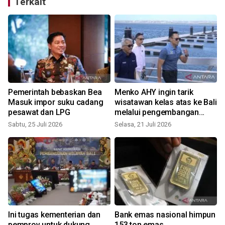
Terkait
Pemerintah bebaskan Bea
Menko AHY ingin tarik
Masuk impor suku cadang
wisatawan kelas atas ke Bali
pesawat dan LPG
melalui pengembangan
marina
Sabtu, 25 Juli 2026
Selasa, 21 Juli 2026
S
Ini tugas kementerian dan
Bank emas nasional himpun
pemprov untuk dukung
153 ton emas