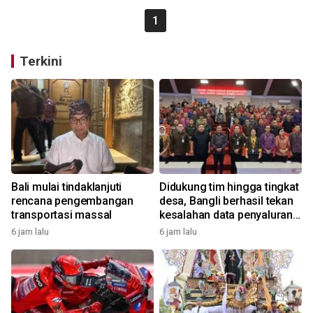
1
Terkini
Bali mulai tindaklanjuti
Didukung tim hingga tingkat
rencana pengembangan
desa, Bangli berhasil tekan
transportasi massal
kesalahan data penyaluran
bansos
6 jam lalu
6 jam lalu