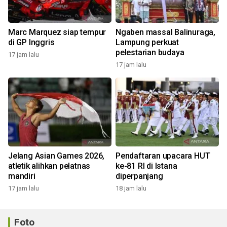
Marc Marquez siap tempur
Ngaben massal Balinuraga,
di GP Inggris
Lampung perkuat
pelestarian budaya
17 jam lalu
17 jam lalu
Jelang Asian Games 2026,
Pendaftaran upacara HUT
atletik alihkan pelatnas
ke-81 RI di Istana
mandiri
diperpanjang
17 jam lalu
18 jam lalu
Foto