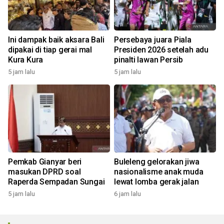
Ini dampak baik aksara Bali
Persebaya juara Piala
dipakai di tiap gerai mal
Presiden 2026 setelah adu
Kura Kura
pinalti lawan Persib
5 jam lalu
5 jam lalu
Pemkab Gianyar beri
Buleleng gelorakan jiwa
masukan DPRD soal
nasionalisme anak muda
Raperda Sempadan Sungai
lewat lomba gerak jalan
5 jam lalu
6 jam lalu