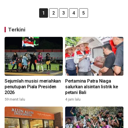
1
2
3
4
5
Terkini
Sejumlah musisi meriahkan
Pertamina Patra Niaga
penutupan Piala Presiden
salurkan alsintan listrik ke
2026
petani Bali
59 menit lalu
4 jam lalu