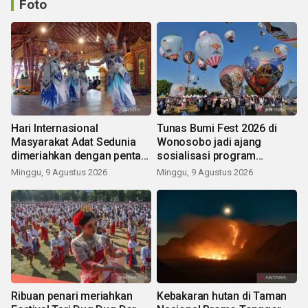
Foto
Hari Internasional
Tunas Bumi Fest 2026 di
Masyarakat Adat Sedunia
Wonosobo jadi ajang
dimeriahkan dengan pentas
sosialisasi program
seni budaya Bali
pemerintah lewat balon
Minggu, 9 Agustus 2026
Minggu, 9 Agustus 2026
udara
Ribuan penari meriahkan
Kebakaran hutan di Taman