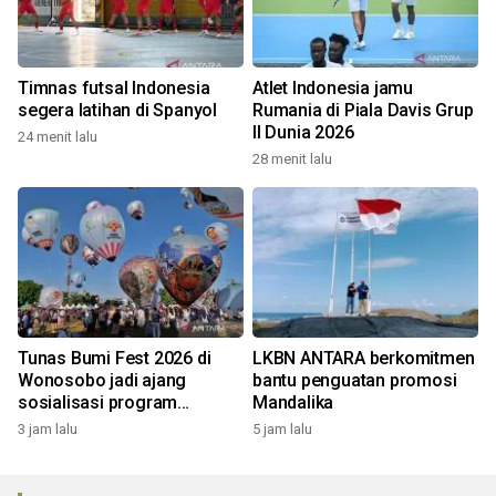
Timnas futsal Indonesia
Atlet Indonesia jamu
segera latihan di Spanyol
Rumania di Piala Davis Grup
II Dunia 2026
24 menit lalu
28 menit lalu
Tunas Bumi Fest 2026 di
LKBN ANTARA berkomitmen
Wonosobo jadi ajang
bantu penguatan promosi
sosialisasi program
Mandalika
pemerintah lewat balon
3 jam lalu
5 jam lalu
udara