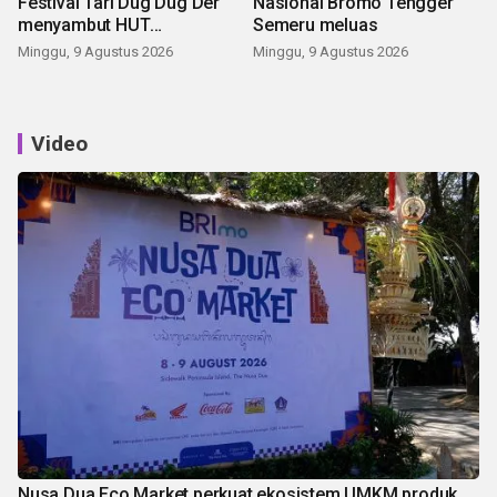
Festival Tari Dug Dug Der
Nasional Bromo Tengger
menyambut HUT
Semeru meluas
Kemerdekaan
Minggu, 9 Agustus 2026
Minggu, 9 Agustus 2026
Video
Nusa Dua Eco Market perkuat ekosistem UMKM produk