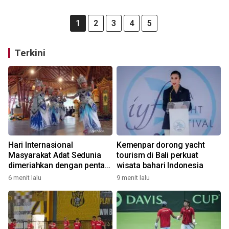
1
2
3
4
5
Terkini
Hari Internasional
Kemenpar dorong yacht
Masyarakat Adat Sedunia
tourism di Bali perkuat
dimeriahkan dengan pentas
wisata bahari Indonesia
seni budaya Bali
6 menit lalu
9 menit lalu