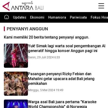
Updates
Ekonomi
Humaniora
Pariwisata
Fokus Hoa
PENYANYI ANGGUN
Kami memiliki 20 berita tentang penyanyi anggun.
Yuk! Simak lagi warta soal pengembangan AI
generatif hingga konser Anggun pagi ini
Senin, 29 Juli 2024 6:33
Pasangan penyanyi Rizky Febian dan
Mahalini gelar upacara adat Bali jelang
pernikahan
Minggu, 5 Mei 2024 19:49
Warga asal Bali juara pertama "Karaoke
World Championship" di Norwegia