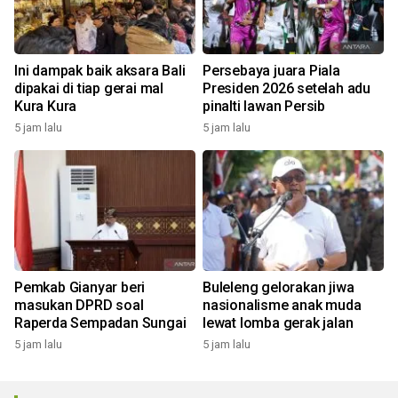
Ini dampak baik aksara Bali
Persebaya juara Piala
dipakai di tiap gerai mal
Presiden 2026 setelah adu
Kura Kura
pinalti lawan Persib
5 jam lalu
5 jam lalu
Pemkab Gianyar beri
Buleleng gelorakan jiwa
masukan DPRD soal
nasionalisme anak muda
Raperda Sempadan Sungai
lewat lomba gerak jalan
5 jam lalu
5 jam lalu