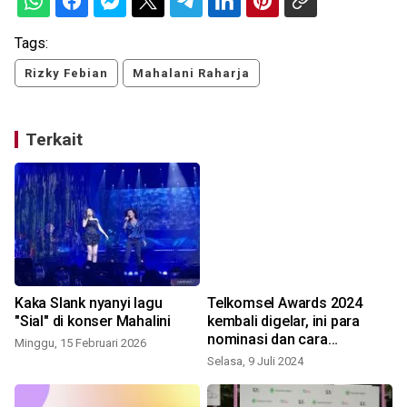
Tags:
Rizky Febian
Mahalani Raharja
Terkait
Kaka Slank nyanyi lagu
Telkomsel Awards 2024
"Sial" di konser Mahalini
kembali digelar, ini para
nominasi dan cara
Minggu, 15 Februari 2026
memilihnya
Selasa, 9 Juli 2024