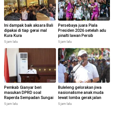
Ini dampak baik aksara Bali
Persebaya juara Piala
dipakai di tiap gerai mal
Presiden 2026 setelah adu
Kura Kura
pinalti lawan Persib
5 jam lalu
5 jam lalu
Pemkab Gianyar beri
Buleleng gelorakan jiwa
masukan DPRD soal
nasionalisme anak muda
Raperda Sempadan Sungai
lewat lomba gerak jalan
5 jam lalu
5 jam lalu