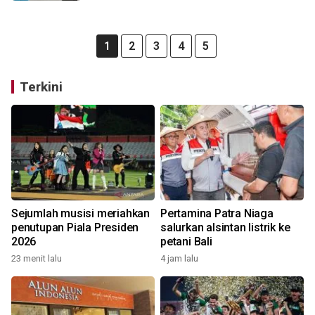
1
2
3
4
5
Terkini
Sejumlah musisi meriahkan
Pertamina Patra Niaga
penutupan Piala Presiden
salurkan alsintan listrik ke
2026
petani Bali
23 menit lalu
4 jam lalu