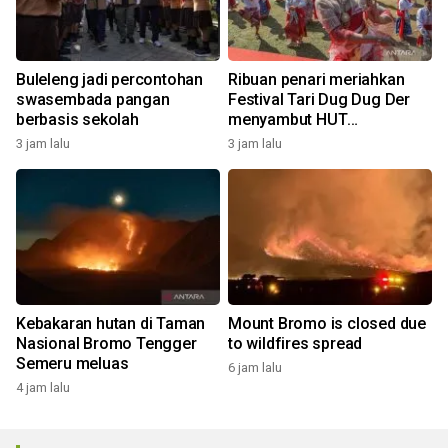
Buleleng jadi percontohan
Ribuan penari meriahkan
swasembada pangan
Festival Tari Dug Dug Der
berbasis sekolah
menyambut HUT
Kemerdekaan
3 jam lalu
3 jam lalu
Kebakaran hutan di Taman
Mount Bromo is closed due
Nasional Bromo Tengger
to wildfires spread
Semeru meluas
6 jam lalu
4 jam lalu