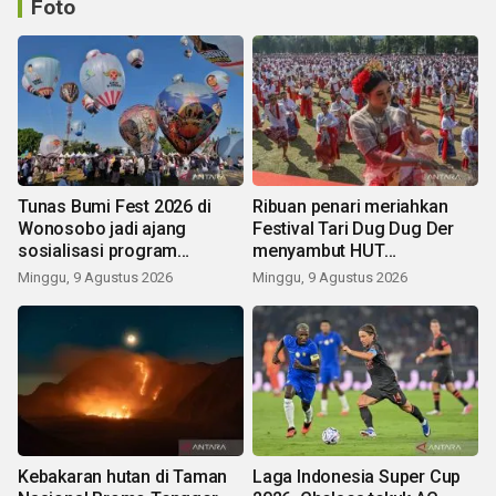
Foto
Tunas Bumi Fest 2026 di
Ribuan penari meriahkan
Wonosobo jadi ajang
Festival Tari Dug Dug Der
sosialisasi program
menyambut HUT
pemerintah lewat balon
Kemerdekaan
Minggu, 9 Agustus 2026
Minggu, 9 Agustus 2026
udara
Kebakaran hutan di Taman
Laga Indonesia Super Cup