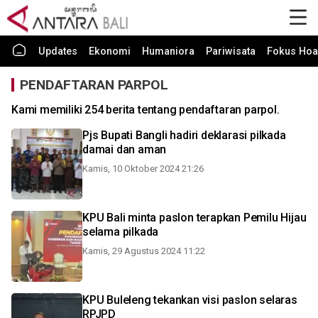
Updates
Ekonomi
Humaniora
Pariwisata
Fokus Hoa
PENDAFTARAN PARPOL
Kami memiliki 254 berita tentang pendaftaran parpol.
Pjs Bupati Bangli hadiri deklarasi pilkada
damai dan aman
Kamis, 10 Oktober 2024 21:26
KPU Bali minta paslon terapkan Pemilu Hijau
selama pilkada
Kamis, 29 Agustus 2024 11:22
KPU Buleleng tekankan visi paslon selaras
RPJPD