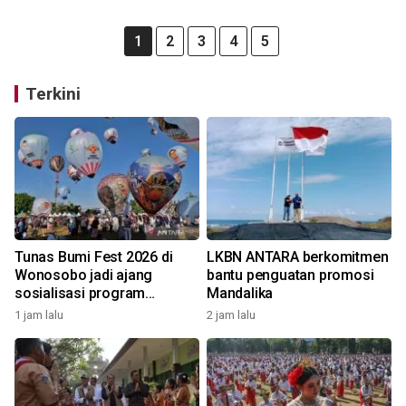
1
2
3
4
5
Terkini
Tunas Bumi Fest 2026 di
LKBN ANTARA berkomitmen
Wonosobo jadi ajang
bantu penguatan promosi
sosialisasi program
Mandalika
pemerintah lewat balon
1 jam lalu
2 jam lalu
udara