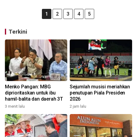
1
2
3
4
5
Terkini
Menko Pangan: MBG
Sejumlah musisi meriahkan
diprioritaskan untuk ibu
penutupan Piala Presiden
hamil-balita dan daerah 3T
2026
3 menit lalu
2 jam lalu