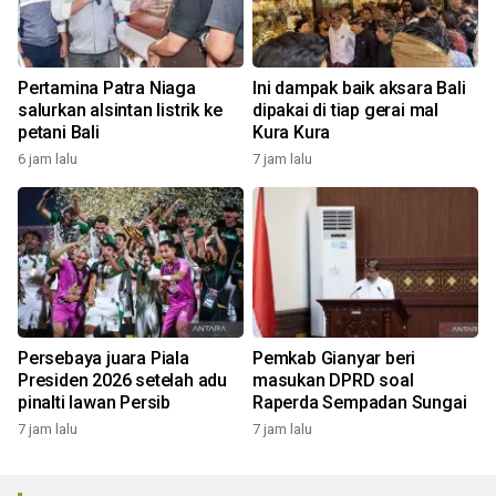
Pertamina Patra Niaga
Ini dampak baik aksara Bali
salurkan alsintan listrik ke
dipakai di tiap gerai mal
petani Bali
Kura Kura
6 jam lalu
7 jam lalu
Persebaya juara Piala
Pemkab Gianyar beri
Presiden 2026 setelah adu
masukan DPRD soal
pinalti lawan Persib
Raperda Sempadan Sungai
7 jam lalu
7 jam lalu