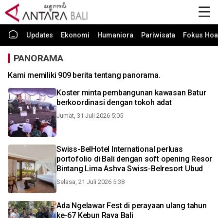
Updates
Ekonomi
Humaniora
Pariwisata
Fokus Hoa
PANORAMA
Kami memiliki 909 berita tentang panorama.
Koster minta pembangunan kawasan Batur
berkoordinasi dengan tokoh adat
Jumat, 31 Juli 2026 5:05
Swiss-BelHotel International perluas
portofolio di Bali dengan soft opening Resor
Bintang Lima Ashva Swiss-Belresort Ubud
Selasa, 21 Juli 2026 5:38
Ada Ngelawar Fest di perayaan ulang tahun
ke-67 Kebun Raya Bali