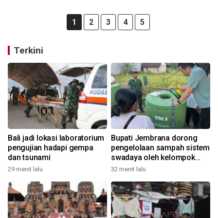
1
2
3
4
5
Terkini
Bali jadi lokasi laboratorium
Bupati Jembrana dorong
pengujian hadapi gempa
pengelolaan sampah sistem
dan tsunami
swadaya oleh kelompok
masyarakat
29 menit lalu
32 menit lalu