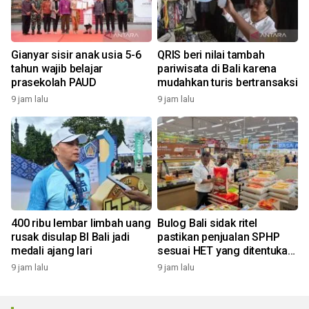
Gianyar sisir anak usia 5-6
QRIS beri nilai tambah
tahun wajib belajar
pariwisata di Bali karena
prasekolah PAUD
mudahkan turis bertransaksi
9 jam lalu
9 jam lalu
400 ribu lembar limbah uang
Bulog Bali sidak ritel
rusak disulap BI Bali jadi
pastikan penjualan SPHP
medali ajang lari
sesuai HET yang ditentukan
pemerintah
9 jam lalu
9 jam lalu