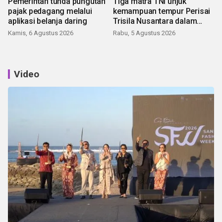
Pemerintah tunda pungutan
Tiga matra TNI unjuk
pajak pedagang melalui
kemampuan tempur Perisai
aplikasi belanja daring
Trisila Nusantara dalam
latihan di Kepri
Kamis, 6 Agustus 2026
Rabu, 5 Agustus 2026
Video