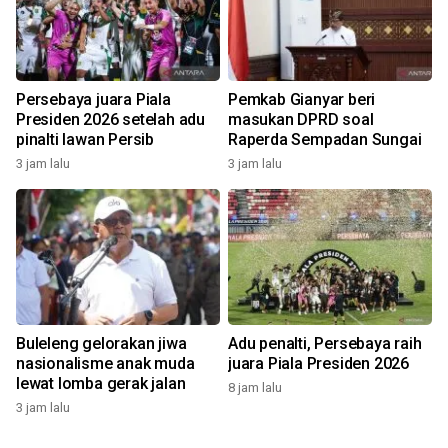
Persebaya juara Piala
Pemkab Gianyar beri
Presiden 2026 setelah adu
masukan DPRD soal
pinalti lawan Persib
Raperda Sempadan Sungai
3 jam lalu
3 jam lalu
Buleleng gelorakan jiwa
Adu penalti, Persebaya raih
nasionalisme anak muda
juara Piala Presiden 2026
lewat lomba gerak jalan
8 jam lalu
3 jam lalu