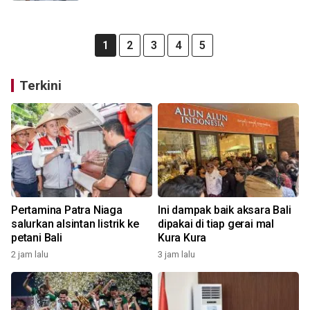
1
2
3
4
5
Terkini
Pertamina Patra Niaga
Ini dampak baik aksara Bali
salurkan alsintan listrik ke
dipakai di tiap gerai mal
petani Bali
Kura Kura
2 jam lalu
3 jam lalu