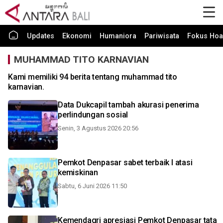
Updates
Ekonomi
Humaniora
Pariwisata
Fokus Hoa
MUHAMMAD TITO KARNAVIAN
Kami memiliki 94 berita tentang muhammad tito
karnavian.
Data Dukcapil tambah akurasi penerima
perlindungan sosial
Senin, 3 Agustus 2026 20:56
Pemkot Denpasar sabet terbaik I atasi
kemiskinan
Sabtu, 6 Juni 2026 11:50
Kemendagri apresiasi Pemkot Denpasar tata