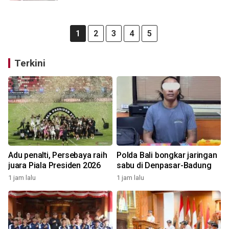
1
2
3
4
5
Terkini
Adu penalti, Persebaya raih
Polda Bali bongkar jaringan
juara Piala Presiden 2026
sabu di Denpasar-Badung
1 jam lalu
1 jam lalu