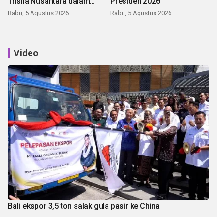
Trisila Nusantara dalam
Presiden 2026
latihan di Kepri
Rabu, 5 Agustus 2026
Rabu, 5 Agustus 2026
Video
Bali ekspor 3,5 ton salak gula pasir ke China