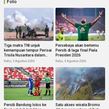
Foto
Tiga matra TNI unjuk
Persebaya akan bertemu
kemampuan tempur Perisai
Persib di laga final Piala
Trisila Nusantara dalam
Presiden 2026
latihan di Kepri
Rabu, 5 Agustus 2026
Rabu, 5 Agustus 2026
Persib Bandung lolos ke
Satu akses wisata Bromo