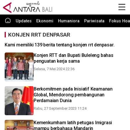
Updates
Ekonomi
Humaniora
Pariwisata
Fokus Hoa
KONJEN RRT DENPASAR
Kami memiliki 139 berita tentang konjen rrt denpasar.
Konjen RTT dan Bupati Buleleng bahas
penguatan kerja sama
Selasa, 7 Mei 2024 22:36
Berkomitmen pada Inisiatif Keamanan
Global, Mendorong pembangunan
Perdamaian Dunia
Rabu, 27 September 2023 11:24
Kemenkumham latih petugas Imigrasi
mampu berbahasa Mandarin