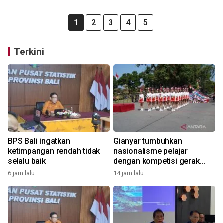
1
2
3
4
5
Terkini
BPS Bali ingatkan
Gianyar tumbuhkan
ketimpangan rendah tidak
nasionalisme pelajar
selalu baik
dengan kompetisi gerak
jalan
6 jam lalu
14 jam lalu