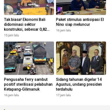
Tak biasa! Ekonomi Bali
Paket stimulus antisipasi El
didominasi sektor
Nino siap meluncur
konstruksi, sebesar 0,82
16 jam lalu
persen
15 jam lalu
Pengusaha ferry sambut
Sidang tahunan digelar 14
positif sterilisasi pelabuhan
Agustus, undang presiden
Ketapang-Gilimanuk
terdahulu
16 jam lalu
17 jam lalu