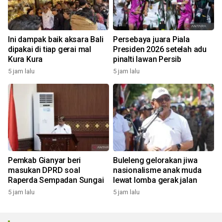
Ini dampak baik aksara Bali
Persebaya juara Piala
dipakai di tiap gerai mal
Presiden 2026 setelah adu
Kura Kura
pinalti lawan Persib
5 jam lalu
5 jam lalu
Pemkab Gianyar beri
Buleleng gelorakan jiwa
masukan DPRD soal
nasionalisme anak muda
Raperda Sempadan Sungai
lewat lomba gerak jalan
5 jam lalu
5 jam lalu