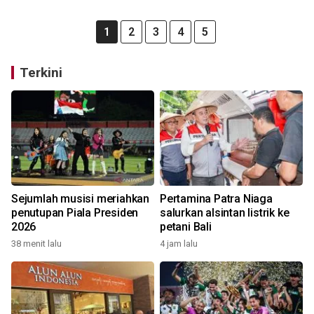
1
2
3
4
5
Terkini
Sejumlah musisi meriahkan
Pertamina Patra Niaga
penutupan Piala Presiden
salurkan alsintan listrik ke
2026
petani Bali
38 menit lalu
4 jam lalu