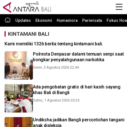
Updates
Ekonomi
Humaniora
Pariwisata
Fokus Hoa
KINTAMANI BALI
Kami memiliki 1326 berita tentang kintamani bali.
Polresta Denpasar dalami temuan senpi saat
bongkar penyalahgunaan narkotika
Senin, 3 Agustus 2026 22:44
Ada pengobatan gratis di hari kasih sayang
khas Bali di Bangli
Sabtu, 1 Agustus 2026 20:25
Undiksha jadikan Bangli percontohan tangani
anak disleksia