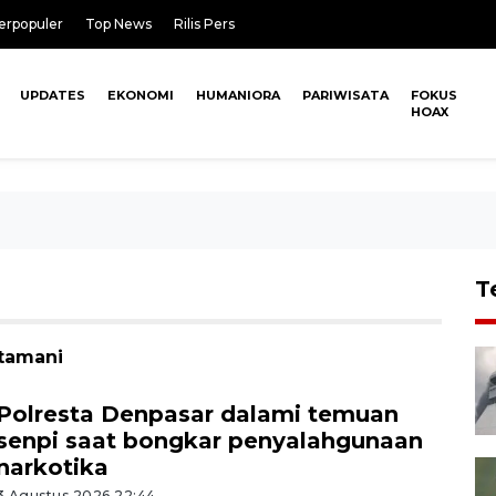
erpopuler
Top News
Rilis Pers
UPDATES
EKONOMI
HUMANIORA
PARIWISATA
FOKUS
HOAX
T
ntamani
Polresta Denpasar dalami temuan
senpi saat bongkar penyalahgunaan
narkotika
3 Agustus 2026 22:44