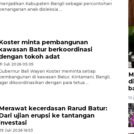
menjadikan Kabupaten Bangli sebagai percontohan
penanganan anak disleksia ...
Koster minta pembangunan
kawasan Batur berkoordinasi
dengan tokoh adat
31 Juli 2026 05:05
Gubernur Bali Wayan Koster meminta setiap
M
pembangunan di kawasan Batur, Kintamani, Bangli,
d
agar dikoordinasikan dengan para tetua ...
b
10 
Merawat kecerdasan Rarud Batur:
Dari ujian erupsi ke tantangan
investasi
29 Juli 2026 16:53