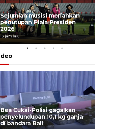
Sejumlah musisi meriahkan
penutupan Piala Presiden
2026
13 jam lalu
ideo
Bea Cukai-Polisi gagalkan
Pemerint
penyelundupan 10,1 kg ganja
pasar jen
di bandara Bali
internasi