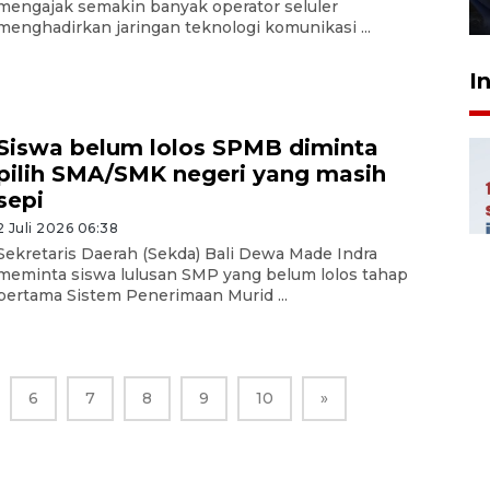
mengajak semakin banyak operator seluler
27 Juli 2026 22:32
menghadirkan jaringan teknologi komunikasi ...
I
Siswa belum lolos SPMB diminta
pilih SMA/SMK negeri yang masih
sepi
2 Juli 2026 06:38
Sekretaris Daerah (Sekda) Bali Dewa Made Indra
meminta siswa lulusan SMP yang belum lolos tahap
pertama Sistem Penerimaan Murid ...
6
7
8
9
10
»