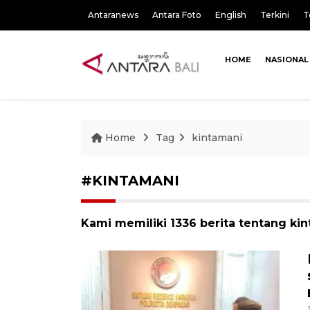
Antaranews
Antara Foto
English
Terkini
T
HOME
NASIONAL
Home
Tag
kintamani
#KINTAMANI
Kami memiliki 1336 berita tentang ki