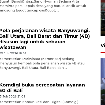
Bupati Bangli&nbsp;Sang Nyoman Sedana Arta
meminta para kepala desa yang baru dilantik untuk
Tiga matra TNI unjuk
langsung &quot;tancap gas&quot; ...
kemampuan tempur Perisai
Trisila Nusantara dalam
latihan di Kepri
Pola perjalanan wisata Banyuwangi,
5 Agustus 2026 16:28
Bali Utara, Bali Barat dan Timur (4B)
disusun lagi untuk sebaran
V
wisatawan
20 Juli 2026 18:54
Kementerian Pariwisata (Kemenpar) sedang
menyusun kembali pola perjalanan wisata 4B atau
Banyuwangi, Bali Utara, Bali Barat, dan ...
Komdigi buka percepatan layanan
Polisi tetapkan lima tersangka
5G di Bali
pengeroyokan maling ayam di
15 Juli 2026 21:09
Tabanan
Kementerian Komunikasi dan Digital (Komdigi)