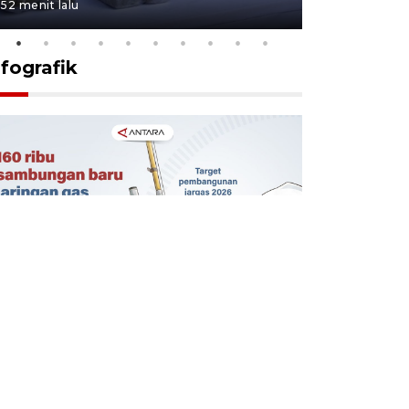
52 menit lalu
19 jam lalu
nfografik