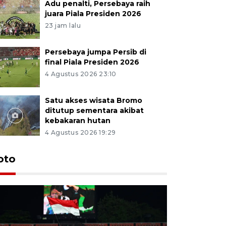
Adu penalti, Persebaya raih
juara Piala Presiden 2026
23 jam lalu
Persebaya jumpa Persib di
final Piala Presiden 2026
4 Agustus 2026 23:10
Satu akses wisata Bromo
ditutup sementara akibat
kebakaran hutan
4 Agustus 2026 19:29
Persebaya
oto
Presiden
pinalti l
18 jam lalu