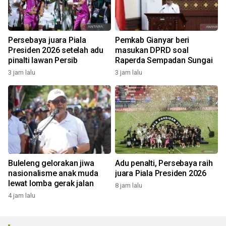
Persebaya juara Piala
Pemkab Gianyar beri
Presiden 2026 setelah adu
masukan DPRD soal
pinalti lawan Persib
Raperda Sempadan Sungai
3 jam lalu
3 jam lalu
Buleleng gelorakan jiwa
Adu penalti, Persebaya raih
nasionalisme anak muda
juara Piala Presiden 2026
lewat lomba gerak jalan
8 jam lalu
4 jam lalu