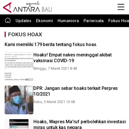
Updates
Ekonomi
Humaniora
Pariwisata
Fokus Hoa
FOKUS HOAX
Kami memiliki 179 berita tentang fokus hoax.
Hoaks! Empat nakes meninggal akibat
vaksinasi COVID-19
Minggu, 7 Maret 2021 8:48
DPR: Jangan sebar hoaks terkait Perpres
10/2021
Rabu, 3 Maret 2021 13:08
Hoaks, Wapres Ma'ruf perbolehkan investasi
miras untuk kas negara