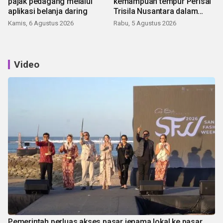
pajak pedagang melalui
kemampuan tempur Perisai
aplikasi belanja daring
Trisila Nusantara dalam
latihan di Kepri
Kamis, 6 Agustus 2026
Rabu, 5 Agustus 2026
Video
Pemerintah perluas akses pasar jenama lokal ke pasar