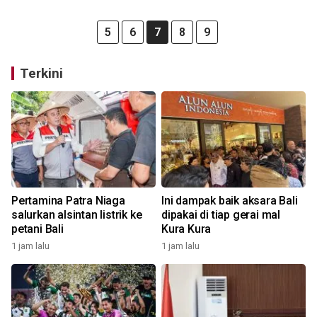
5
6
7
8
9
Terkini
Pertamina Patra Niaga
Ini dampak baik aksara Bali
salurkan alsintan listrik ke
dipakai di tiap gerai mal
petani Bali
Kura Kura
1 jam lalu
1 jam lalu