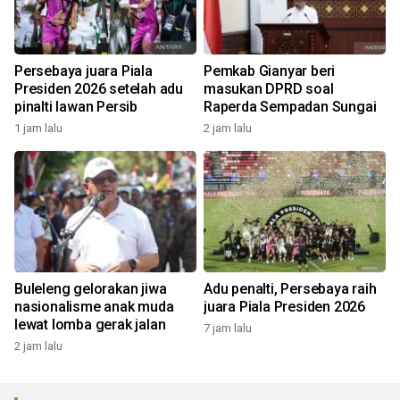
Persebaya juara Piala
Pemkab Gianyar beri
Presiden 2026 setelah adu
masukan DPRD soal
pinalti lawan Persib
Raperda Sempadan Sungai
1 jam lalu
2 jam lalu
Buleleng gelorakan jiwa
Adu penalti, Persebaya raih
nasionalisme anak muda
juara Piala Presiden 2026
lewat lomba gerak jalan
7 jam lalu
2 jam lalu