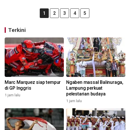
1
2
3
4
5
Terkini
Marc Marquez siap tempur
Ngaben massal Balinuraga,
di GP Inggris
Lampung perkuat
pelestarian budaya
1 jam lalu
1 jam lalu