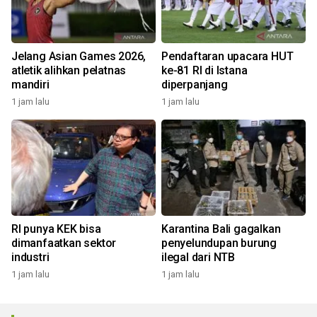
Jelang Asian Games 2026,
Pendaftaran upacara HUT
atletik alihkan pelatnas
ke-81 RI di Istana
mandiri
diperpanjang
1 jam lalu
1 jam lalu
RI punya KEK bisa
Karantina Bali gagalkan
dimanfaatkan sektor
penyelundupan burung
industri
ilegal dari NTB
1 jam lalu
1 jam lalu