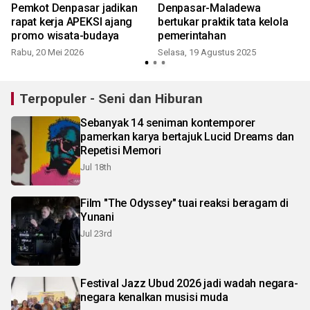
Pemkot Denpasar jadikan
Denpasar-Maladewa
rapat kerja APEKSI ajang
bertukar praktik tata kelola
promo wisata-budaya
pemerintahan
Rabu, 20 Mei 2026
Selasa, 19 Agustus 2025
R
Terpopuler - Seni dan Hiburan
Sebanyak 14 seniman kontemporer
pamerkan karya bertajuk Lucid Dreams dan
Repetisi Memori
Jul 18th
Film "The Odyssey" tuai reaksi beragam di
Yunani
Jul 23rd
Festival Jazz Ubud 2026 jadi wadah negara-
negara kenalkan musisi muda