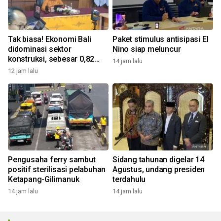
Tak biasa! Ekonomi Bali
Paket stimulus antisipasi El
didominasi sektor
Nino siap meluncur
konstruksi, sebesar 0,82
14 jam lalu
persen
12 jam lalu
Pengusaha ferry sambut
Sidang tahunan digelar 14
positif sterilisasi pelabuhan
Agustus, undang presiden
Ketapang-Gilimanuk
terdahulu
14 jam lalu
14 jam lalu