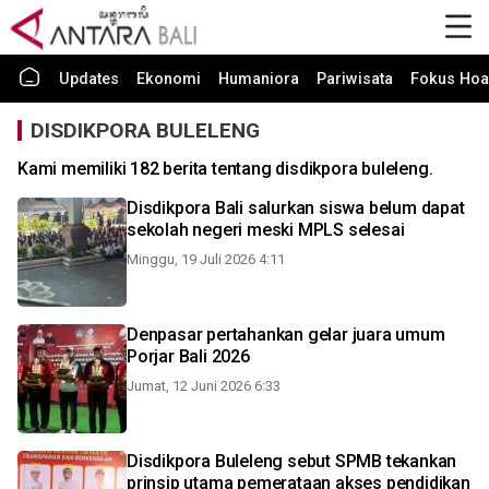
Updates
Ekonomi
Humaniora
Pariwisata
Fokus Hoa
DISDIKPORA BULELENG
Kami memiliki 182 berita tentang disdikpora buleleng.
Disdikpora Bali salurkan siswa belum dapat
sekolah negeri meski MPLS selesai
Minggu, 19 Juli 2026 4:11
Denpasar pertahankan gelar juara umum
Porjar Bali 2026
Jumat, 12 Juni 2026 6:33
Disdikpora Buleleng sebut SPMB tekankan
prinsip utama pemerataan akses pendidikan