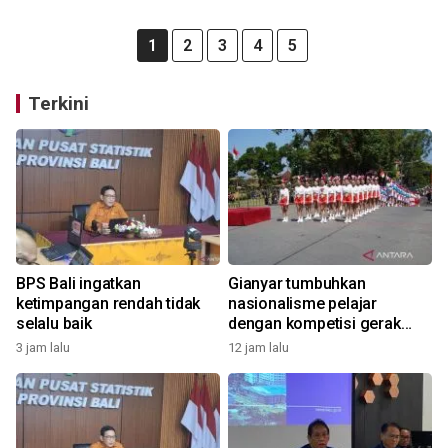
1
2
3
4
5
Terkini
BPS Bali ingatkan
Gianyar tumbuhkan
ketimpangan rendah tidak
nasionalisme pelajar
selalu baik
dengan kompetisi gerak
jalan
3 jam lalu
12 jam lalu