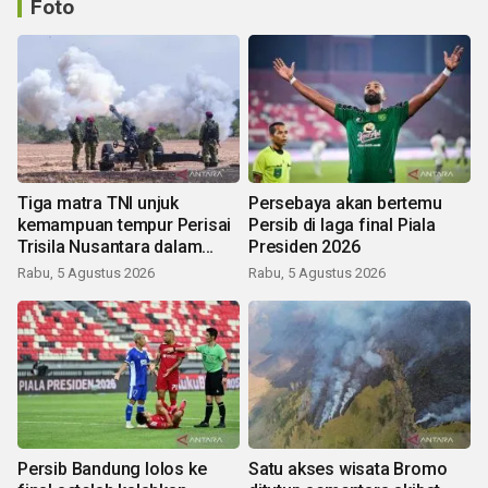
Foto
Tiga matra TNI unjuk
Persebaya akan bertemu
kemampuan tempur Perisai
Persib di laga final Piala
Trisila Nusantara dalam
Presiden 2026
latihan di Kepri
Rabu, 5 Agustus 2026
Rabu, 5 Agustus 2026
Persib Bandung lolos ke
Satu akses wisata Bromo