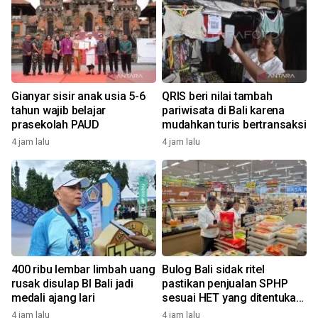
Gianyar sisir anak usia 5-6
QRIS beri nilai tambah
tahun wajib belajar
pariwisata di Bali karena
prasekolah PAUD
mudahkan turis bertransaksi
4 jam lalu
4 jam lalu
400 ribu lembar limbah uang
Bulog Bali sidak ritel
rusak disulap BI Bali jadi
pastikan penjualan SPHP
medali ajang lari
sesuai HET yang ditentukan
pemerintah
4 jam lalu
4 jam lalu