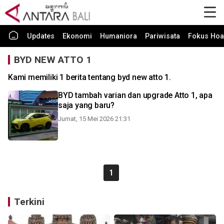
Updates
Ekonomi
Humaniora
Pariwisata
Fokus Hoa
BYD NEW ATTO 1
Kami memiliki 1 berita tentang byd new atto 1.
BYD tambah varian dan upgrade Atto 1, apa
saja yang baru?
Jumat, 15 Mei 2026 21:31
1
Terkini