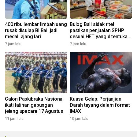
400 ribu lembar limbah uang
Bulog Bali sidak ritel
rusak disulap BI Bali jadi
pastikan penjualan SPHP
medali ajang lari
sesuai HET yang ditentukan
pemerintah
7 jam lalu
7 jam lalu
Calon Paskibraka Nasional
Kuasa Gelap: Perjanjian
ikuti latihan gabungan
Darah tayang dalam format
jelang upacara 17 Agustus
IMAX
11 jam lalu
13 jam lalu