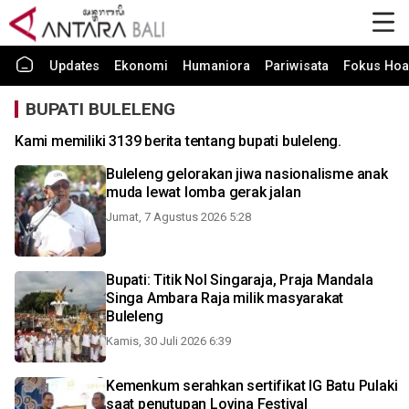
Updates
Ekonomi
Humaniora
Pariwisata
Fokus Hoa
BUPATI BULELENG
Kami memiliki 3139 berita tentang bupati buleleng.
Buleleng gelorakan jiwa nasionalisme anak
muda lewat lomba gerak jalan
Jumat, 7 Agustus 2026 5:28
Bupati: Titik Nol Singaraja, Praja Mandala
Singa Ambara Raja milik masyarakat
Buleleng
Kamis, 30 Juli 2026 6:39
Kemenkum serahkan sertifikat IG Batu Pulaki
saat penutupan Lovina Festival