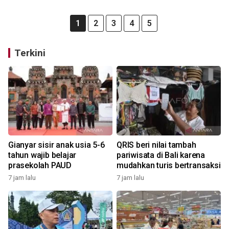
1
2
3
4
5
Terkini
Gianyar sisir anak usia 5-6
QRIS beri nilai tambah
tahun wajib belajar
pariwisata di Bali karena
prasekolah PAUD
mudahkan turis bertransaksi
7 jam lalu
7 jam lalu