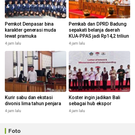
Pemkot Denpasar bina
Pemkab dan DPRD Badung
karakter generasi muda
sepakati belanja daerah
lewat pramuka
KUA-PPAS jadi Rp14,2 triliun
4 jam lalu
4 jam lalu
Kurir sabu dan ekstasi
Koster ingin jadikan Bali
divonis lima tahun penjara
sebagai hub ekspor
4 jam lalu
4 jam lalu
Foto