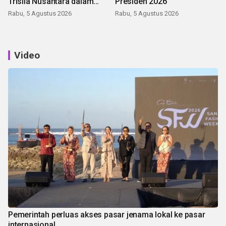
Trisila Nusantara dalam
Presiden 2026
latihan di Kepri
Rabu, 5 Agustus 2026
Rabu, 5 Agustus 2026
Video
Pemerintah perluas akses pasar jenama lokal ke pasar
internasional