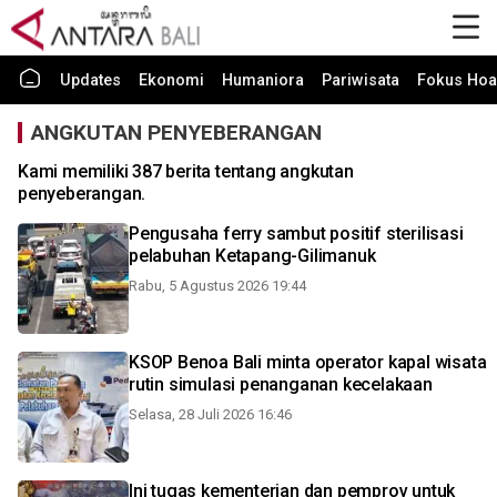
Updates
Ekonomi
Humaniora
Pariwisata
Fokus Hoa
ANGKUTAN PENYEBERANGAN
Kami memiliki 387 berita tentang angkutan
penyeberangan.
Pengusaha ferry sambut positif sterilisasi
pelabuhan Ketapang-Gilimanuk
Rabu, 5 Agustus 2026 19:44
KSOP Benoa Bali minta operator kapal wisata
rutin simulasi penanganan kecelakaan
Selasa, 28 Juli 2026 16:46
Ini tugas kementerian dan pemprov untuk