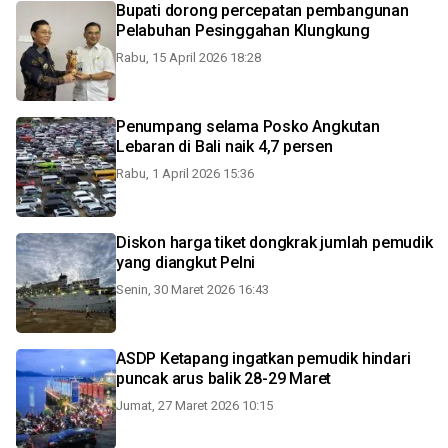
Bupati dorong percepatan pembangunan
Pelabuhan Pesinggahan Klungkung
Rabu, 15 April 2026 18:28
Penumpang selama Posko Angkutan
Lebaran di Bali naik 4,7 persen
Rabu, 1 April 2026 15:36
Diskon harga tiket dongkrak jumlah pemudik
yang diangkut Pelni
Senin, 30 Maret 2026 16:43
ASDP Ketapang ingatkan pemudik hindari
puncak arus balik 28-29 Maret
Jumat, 27 Maret 2026 10:15