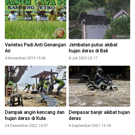
Varietas Padi Anti Genangan
Jembatan putus akibat
Air
hujan deras di Bali
4 November 2015 15:46
8 Juli 2023 23:17
Dampak angin kencang dan
Denpasar banjir akibat hujan
hujan deras di Kuta
deras
2
24 Desember 2022 14:57
9 September 2021 15:18