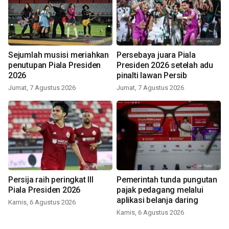
Sejumlah musisi meriahkan
Persebaya juara Piala
penutupan Piala Presiden
Presiden 2026 setelah adu
2026
pinalti lawan Persib
Jumat, 7 Agustus 2026
Jumat, 7 Agustus 2026
Persija raih peringkat III
Pemerintah tunda pungutan
Piala Presiden 2026
pajak pedagang melalui
aplikasi belanja daring
Kamis, 6 Agustus 2026
Kamis, 6 Agustus 2026