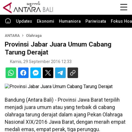
Updates
Ekonomi
Humaniora
Pariwisata
Fokus Hoa
ANTARA
Olahraga
Provinsi Jabar Juara Umum Cabang
Tarung Derajat
Kamis, 29 September 2016 12:33
Bandung (Antara Bali) - Provinsi Jawa Barat terpilih
menjadi juara umum atau yang terbaik di cabang
olahraga tarung derajat dalam ajang Pekan Olahraga
Nasional XIX/2016 Jawa Barat, dengan meraih empat
medali emas, empat perak, tiga perunggu.