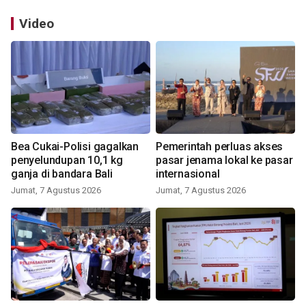
Video
Bea Cukai-Polisi gagalkan
Pemerintah perluas akses
penyelundupan 10,1 kg
pasar jenama lokal ke pasar
ganja di bandara Bali
internasional
Jumat, 7 Agustus 2026
Jumat, 7 Agustus 2026