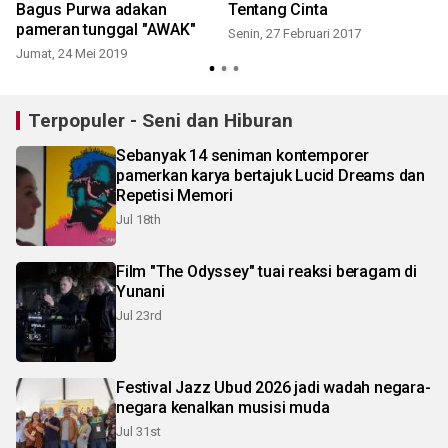
Bagus Purwa adakan
Tentang Cinta
pameran tunggal "AWAK"
Senin, 27 Februari 2017
S
Jumat, 24 Mei 2019
Terpopuler - Seni dan Hiburan
Sebanyak 14 seniman kontemporer
pamerkan karya bertajuk Lucid Dreams dan
Repetisi Memori
Jul 18th
Film "The Odyssey" tuai reaksi beragam di
Yunani
Jul 23rd
Festival Jazz Ubud 2026 jadi wadah negara-
negara kenalkan musisi muda
Jul 31st