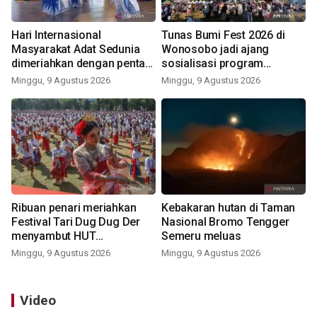
Hari Internasional
Tunas Bumi Fest 2026 di
Masyarakat Adat Sedunia
Wonosobo jadi ajang
dimeriahkan dengan pentas
sosialisasi program
seni budaya Bali
pemerintah lewat balon
Minggu, 9 Agustus 2026
Minggu, 9 Agustus 2026
udara
Ribuan penari meriahkan
Kebakaran hutan di Taman
Festival Tari Dug Dug Der
Nasional Bromo Tengger
menyambut HUT
Semeru meluas
Kemerdekaan
Minggu, 9 Agustus 2026
Minggu, 9 Agustus 2026
Video