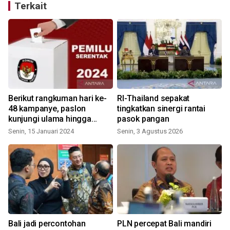
Terkait
Berikut rangkuman hari ke-
RI-Thailand sepakat
48 kampanye, paslon
tingkatkan sinergi rantai
kunjungi ulama hingga
pasok pangan
gereja
Senin, 15 Januari 2024
Senin, 3 Agustus 2026
K
Bali jadi percontohan
PLN percepat Bali mandiri