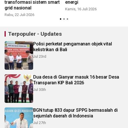
transformasi sistem smart
energi
grid nasional
Kamis, 16 Juli 2026
Rabu, 22 Juli 2026
J
Terpopuler - Updates
Polisi perketat pengamanan objek vital
kelistrikan di Bali
Jul 23rd
Dua desa di Gianyar masuk 16 besar Desa
Transparan KIP Bali 2026
Jul 30th
BGN tutup 833 dapur SPPG bermasalah di
sejumlah daerah di Indonesia
Jul 27th