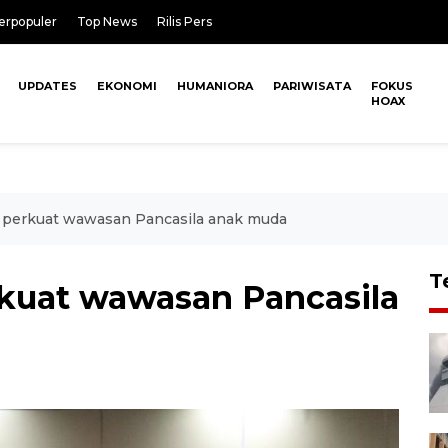
erpopuler
Top News
Rilis Pers
UPDATES
EKONOMI
HUMANIORA
PARIWISATA
FOKUS
HOAX
perkuat wawasan Pancasila anak muda
T
kuat wawasan Pancasila