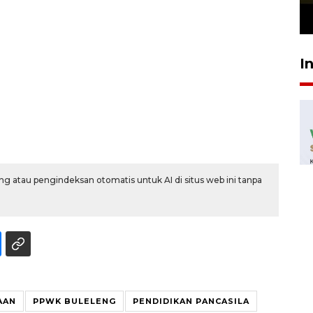
23 Juli 2026 19:12
I
g atau pengindeksan otomatis untuk AI di situs web ini tanpa
AAN
PPWK BULELENG
PENDIDIKAN PANCASILA