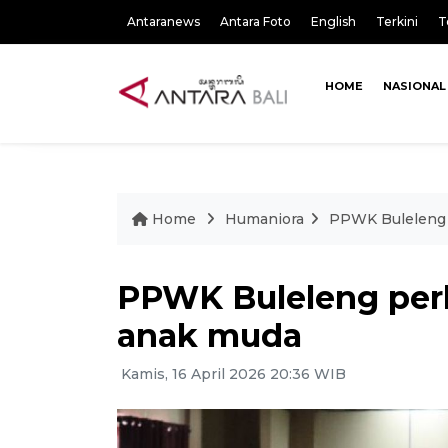
Antaranews
Antara Foto
English
Terkini
T
HOME
NASIONAL
Home
Humaniora
PPWK Buleleng 
PPWK Buleleng per
anak muda
Kamis, 16 April 2026 20:36 WIB