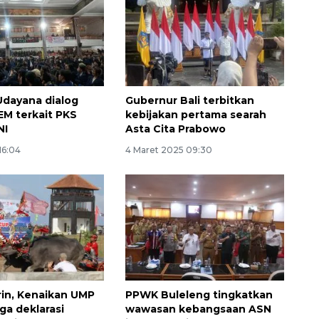
Udayana dialog
Gubernur Bali terbitkan
M terkait PKS
kebijakan pertama searah
NI
Asta Cita Prabowo
16:04
4 Maret 2025 09:30
rin, Kenaikan UMP
PPWK Buleleng tingkatkan
ga deklarasi
wawasan kebangsaan ASN