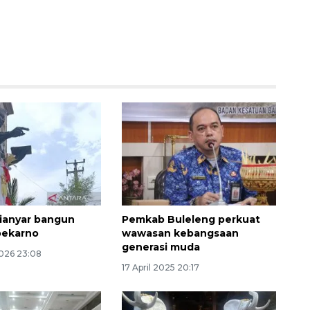
Waspadai penyakit saat
musim kemarau
2026-08-05 12:00:00
ianyar bangun
Pemkab Buleleng perkuat
oekarno
wawasan kebangsaan
generasi muda
2026 23:08
17 April 2025 20:17