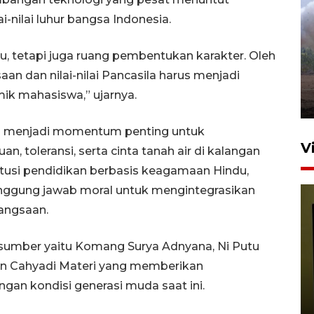
-nilai luhur bangsa Indonesia.
Sebanyak 62 penumpang
selamat dari kebakaran KM
u, tetapi juga ruang pembentukan karakter. Oleh
Mutiara Sentosa II
n dan nilai-nilai Pancasila harus menjadi
dikembalikan ke Surabaya
ik mahasiswa,” ujarnya.
4 Agustus 2026 19:23
ini menjadi momentum penting untuk
V
toleransi, serta cinta tanah air di kalangan
titusi pendidikan berbasis keagamaan Hindu,
anggung jawab moral untuk mengintegrasikan
angsaan.
asumber yaitu Komang Surya Adnyana, Ni Putu
ian Cahyadi Materi yang memberikan
Persiapan Skuad Garuda
gan kondisi generasi muda saat ini.
jelang laga lawan Kamboja
pada Piala AFF