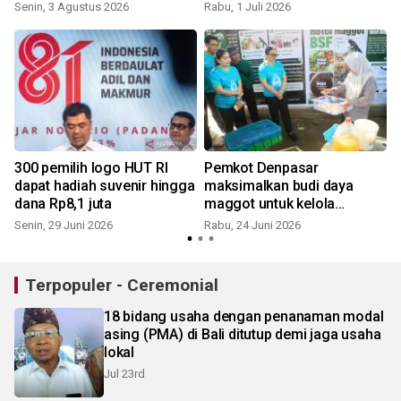
Indonesia lewat "Merdeka
Senin, 3 Agustus 2026
Rabu, 1 Juli 2026
S
Escape"
300 pemilih logo HUT RI
Pemkot Denpasar
dapat hadiah suvenir hingga
maksimalkan budi daya
dana Rp8,1 juta
maggot untuk kelola
sampah dan dorong
Senin, 29 Juni 2026
Rabu, 24 Juni 2026
S
ekonomi
Terpopuler - Ceremonial
18 bidang usaha dengan penanaman modal
asing (PMA) di Bali ditutup demi jaga usaha
lokal
Jul 23rd