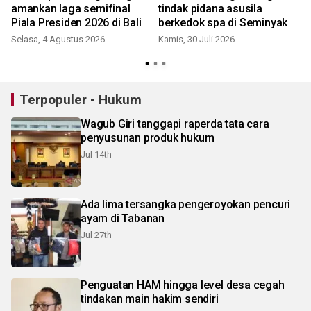
amankan laga semifinal
tindak pidana asusila
Piala Presiden 2026 di Bali
berkedok spa di Seminyak
Selasa, 4 Agustus 2026
Kamis, 30 Juli 2026
S
Terpopuler - Hukum
Wagub Giri tanggapi raperda tata cara
penyusunan produk hukum
Jul 14th
Ada lima tersangka pengeroyokan pencuri
ayam di Tabanan
Jul 27th
Penguatan HAM hingga level desa cegah
tindakan main hakim sendiri