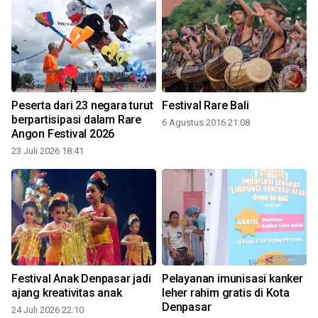
Peserta dari 23 negara turut
Festival Rare Bali
berpartisipasi dalam Rare
6 Agustus 2016 21:08
Angon Festival 2026
2
23 Juli 2026 18:41
Festival Anak Denpasar jadi
Pelayanan imunisasi kanker
ajang kreativitas anak
leher rahim gratis di Kota
Denpasar
24 Juli 2026 22:10
2