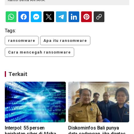
Kantor Berita ANTARA.
Tags:
ransomware
Apa itu ransomware
Cara mencegah ransomware
Terkait
n
Interpol: 55 persen
Diskominfos Bali punya
kejahatan siber di Afrika
data cadangan, jika diretas