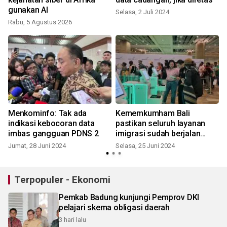
gunakan AI
Selasa, 2 Juli 2024
Rabu, 5 Agustus 2026
I
Menkominfo: Tak ada
Kememkumham Bali
indikasi kebocoran data
pastikan seluruh layanan
imbas gangguan PDNS 2
imigrasi sudah berjalan
normal
Jumat, 28 Juni 2024
Selasa, 25 Juni 2024
Terpopuler - Ekonomi
Pemkab Badung kunjungi Pemprov DKI
pelajari skema obligasi daerah
3 hari lalu