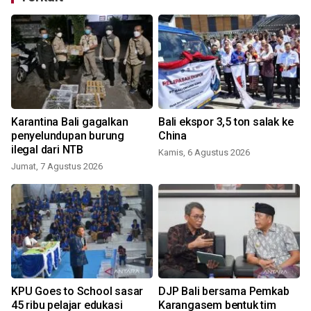
Karantina Bali gagalkan
Bali ekspor 3,5 ton salak ke
penyelundupan burung
China
ilegal dari NTB
Kamis, 6 Agustus 2026
Jumat, 7 Agustus 2026
K
KPU Goes to School sasar
DJP Bali bersama Pemkab
45 ribu pelajar edukasi
Karangasem bentuk tim