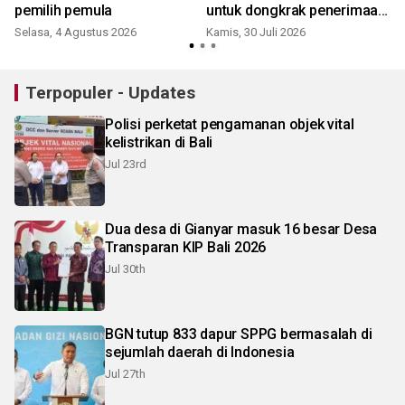
pemilih pemula
untuk dongkrak penerimaan
pajak
Selasa, 4 Agustus 2026
Kamis, 30 Juli 2026
S
Terpopuler - Updates
Polisi perketat pengamanan objek vital
kelistrikan di Bali
Jul 23rd
Dua desa di Gianyar masuk 16 besar Desa
Transparan KIP Bali 2026
Jul 30th
BGN tutup 833 dapur SPPG bermasalah di
sejumlah daerah di Indonesia
Jul 27th