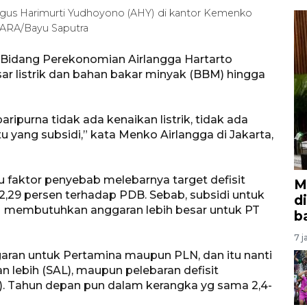
Agus Harimurti Yudhoyono (AHY) di kantor Kemenko
NTARA/Bayu Saputra
 Bidang Perekonomian Airlangga Hartarto
ar listrik dan bahan bakar minyak (BBM) hingga
ripurna tidak ada kenaikan listrik, tidak ada
u yang subsidi,” kata Menko Airlangga di Jakarta,
atu faktor penyebab melebarnya target defisit
M
2,29 persen terhadap PDB. Sebab, subsidi untuk
d
M membutuhkan anggaran lebih besar untuk PT
b
7 j
aran untuk Pertamina maupun PLN, dan itu nanti
an lebih (SAL), maupun pelebaran defisit
en). Tahun depan pun dalam kerangka yg sama 2,4-