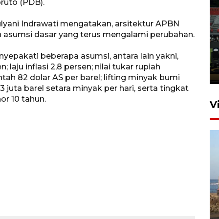
ruto (PDB).
lyani Indrawati mengatakan, arsitektur APBN
Tiga matra TNI unjuk
n asumsi dasar yang terus mengalami perubahan.
kemampuan tempur Perisai
Trisila Nusantara dalam
epakati beberapa asumsi, antara lain yakni,
latihan di Kepri
aju inflasi 2,8 persen; nilai tukar rupiah
5 Agustus 2026 16:28
ah 82 dolar AS per barel; lifting minyak bumi
,03 juta barel setara minyak per hari, serta tingkat
or 10 tahun.
V
Kemen LH, KKP, dan Gubernur
Bali tanam ribuan bibit
mangrove