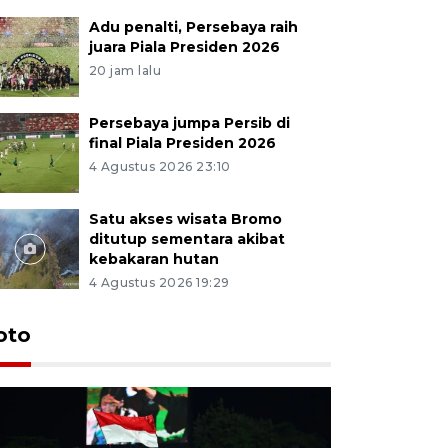
Adu penalti, Persebaya raih
juara Piala Presiden 2026
20 jam lalu
Persebaya jumpa Persib di
final Piala Presiden 2026
4 Agustus 2026 23:10
Satu akses wisata Bromo
ditutup sementara akibat
kebakaran hutan
4 Agustus 2026 19:29
Persebaya
oto
Presiden
pinalti l
14 jam lalu