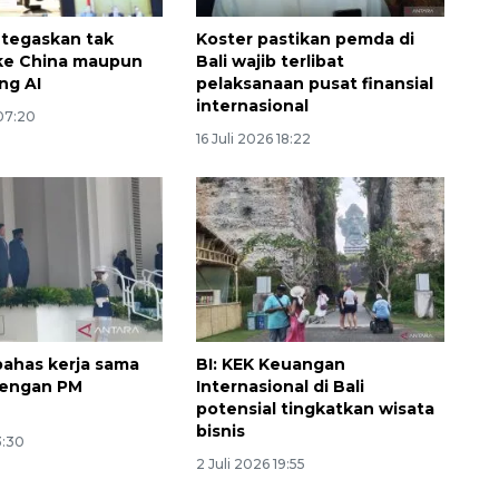
 tegaskan tak
Koster pastikan pemda di
ke China maupun
Bali wajib terlibat
ng AI
pelaksanaan pusat finansial
internasional
 07:20
16 Juli 2026 18:22
Ekonomi triwulan II-2026
tumbuh 5,29 persen
2026-08-06 18:45:00
ahas kerja sama
BI: KEK Keuangan
 dengan PM
Internasional di Bali
potensial tingkatkan wisata
bisnis
3:30
2 Juli 2026 19:55