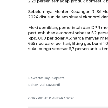
2,29 persen terhadap produk domestik b
Sebelumnya, Menteri Keuangan RI Sri Mu
2024 disusun dalam situasi ekonomi da
Meki demikian, pemerintah dan DPR meny
pertumbuhan ekonomi sebesar 5,2 persen; l
Rp15.000 per dolar AS; harga minyak ment
635 ribu barel per hari; lifting gas bumi 1
suku bunga sebesar 6,7 persen untuk ten
Pewarta: Bayu Saputra
Editor : Adi Lazuardi
COPYRIGHT © ANTARA 2026