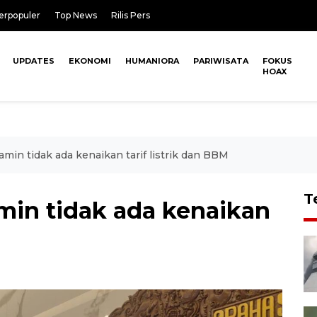
erpopuler
Top News
Rilis Pers
UPDATES
EKONOMI
HUMANIORA
PARIWISATA
FOKUS
HOAX
min tidak ada kenaikan tarif listrik dan BBM
T
min tidak ada kenaikan