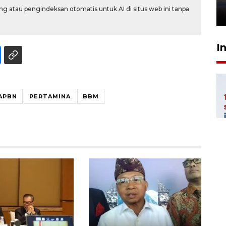
g atau pengindeksan otomatis untuk AI di situs web ini tanpa
26 Juli 2026 21:18
I
APBN
PERTAMINA
BBM