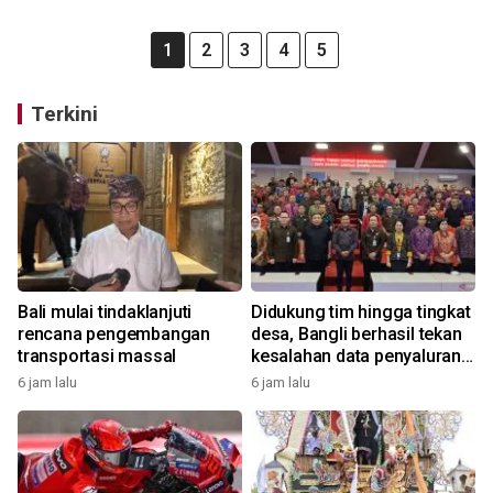
1
2
3
4
5
Terkini
Bali mulai tindaklanjuti
Didukung tim hingga tingkat
rencana pengembangan
desa, Bangli berhasil tekan
transportasi massal
kesalahan data penyaluran
bansos
6 jam lalu
6 jam lalu