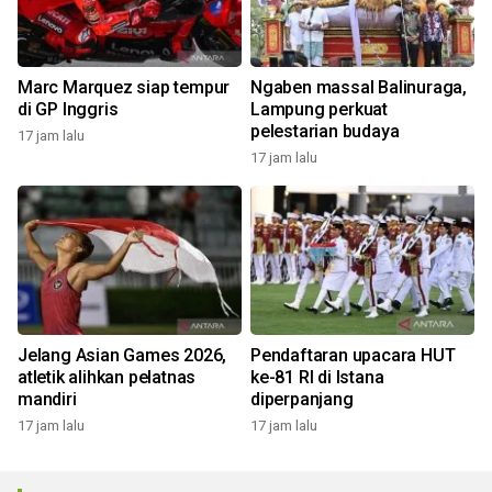
Marc Marquez siap tempur
Ngaben massal Balinuraga,
di GP Inggris
Lampung perkuat
pelestarian budaya
17 jam lalu
17 jam lalu
Jelang Asian Games 2026,
Pendaftaran upacara HUT
atletik alihkan pelatnas
ke-81 RI di Istana
mandiri
diperpanjang
17 jam lalu
17 jam lalu