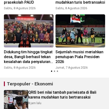
prasekolah PAUD
mudahkan turis bertransaksi
Sabtu, 8 Agustus 2026
Sabtu, 8 Agustus 2026
Didukung tim hingga tingkat
Sejumlah musisi meriahkan
desa, Bangli berhasil tekan
penutupan Piala Presiden
kesalahan data penyaluran
2026
bansos
Sabtu, 8 Agustus 2026
Jumat, 7 Agustus 2026
Terpopuler - Ekonomi
QRIS beri nilai tambah pariwisata di Bali
karena mudahkan turis bertransaksi
8 jam lalu