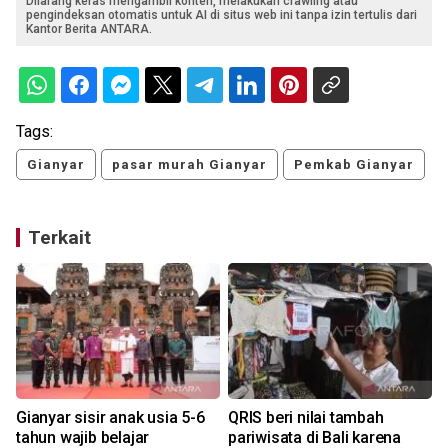
Dilarang keras mengambil konten, melakukan crawling atau
pengindeksan otomatis untuk AI di situs web ini tanpa izin tertulis dari
Kantor Berita ANTARA.
Tags:
Gianyar
pasar murah Gianyar
Pemkab Gianyar
Terkait
Gianyar sisir anak usia 5-6
QRIS beri nilai tambah
tahun wajib belajar
pariwisata di Bali karena