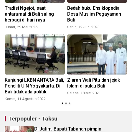
Tradisi Ngejot, saat
Bedah buku Ensiklopedia
antarumat di Bali saling
Desa Muslim Pegayaman
berbagi di hari raya
Bali
M
Jumat, 29 Mei 2026
Senin, 12 Juni 2023
Kunjungi LKBN ANTARA Bali,
Ziarah Wali Pitu dan jejak
Peneliti UIN Yogyakarta: Di
Islam di pulau Bali
Bali tidak ada politik
Selasa, 18 Mei 2021
identitas
Kamis, 11 Agustus 2022
K
Terpopuler - Taksu
Di Jatim, Bupati Tabanan pimpin