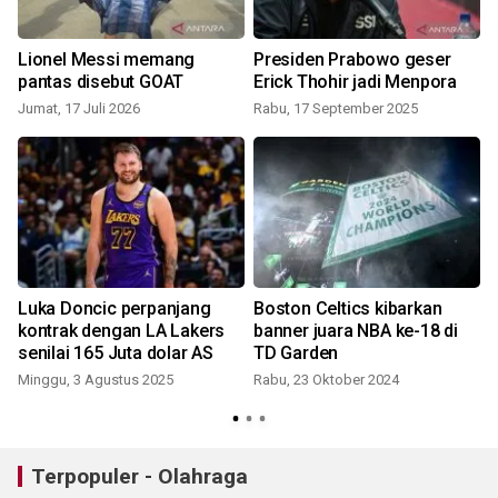
Lionel Messi memang
Presiden Prabowo geser
pantas disebut GOAT
Erick Thohir jadi Menpora
Jumat, 17 Juli 2026
Rabu, 17 September 2025
Luka Doncic perpanjang
Boston Celtics kibarkan
kontrak dengan LA Lakers
banner juara NBA ke-18 di
senilai 165 Juta dolar AS
TD Garden
Minggu, 3 Agustus 2025
Rabu, 23 Oktober 2024
J
Terpopuler - Olahraga