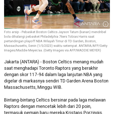
Foto arsip - Pebasket Boston Celtics Jayson Tatum (kanan) mendribel
bola dihalangi pebasket Philadelphia 76ers Tobias Harris saat
pertandingan playoff NBA Wilayah Timur di TD Garden, Boston,
Massachusetts, Senin (1/5/2023) waktu setempat. ANTARA/AFP/Getty
Images/Maddie Meyer/aa. (Getty Images via AFP/MADDIE MEYER)
Jakarta (ANTARA) - Boston Celtics menang mudah
saat menghadapi Toronto Raptors yang berakhir
dengan skor 117-94 dalam laga lanjutan NBA yang
digelar di markasnya sendiri TD Garden Arena Boston
Massachusetts, Minggu WIB.
Bintang-bintang Celtics bersinar pada laga melawan
Raptors dengan mencetak lebih dari 20 poin,
termasuk pemain baru mereka Kristaps Porzingis.