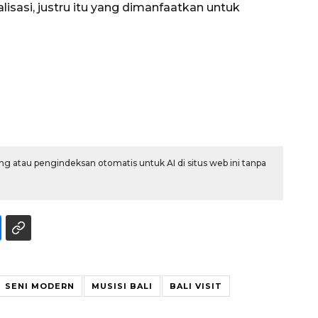
lisasi, justru itu yang dimanfaatkan untuk
g atau pengindeksan otomatis untuk AI di situs web ini tanpa
Ekonomi triwulan II-2026
tumbuh 5,29 persen
2026-08-06 18:45:00
SENI MODERN
MUSISI BALI
BALI VISIT