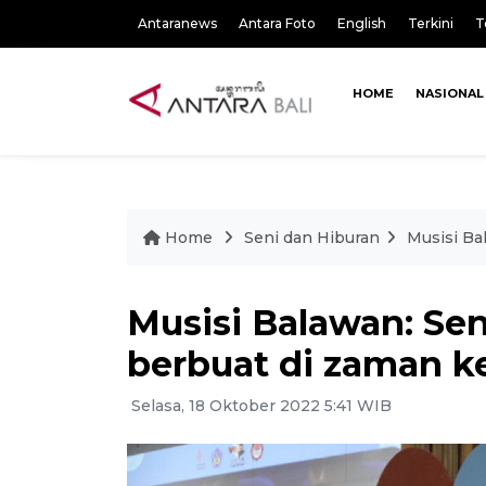
Antaranews
Antara Foto
English
Terkini
T
HOME
NASIONAL
Home
Seni dan Hiburan
Musisi Ba
Musisi Balawan: Sen
berbuat di zaman k
Selasa, 18 Oktober 2022 5:41 WIB