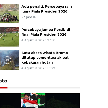
Adu penalti, Persebaya raih
juara Piala Presiden 2026
23 jam lalu
Persebaya jumpa Persib di
final Piala Presiden 2026
4 Agustus 2026 23:10
Satu akses wisata Bromo
ditutup sementara akibat
kebakaran hutan
4 Agustus 2026 19:29
Persebaya
oto
Presiden
pinalti l
18 jam lalu