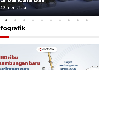
42 menit lalu
19 jam lalu
nfografik