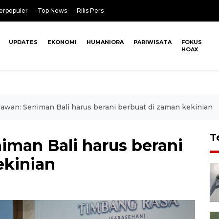
erpopuler
Top News
Rilis Pers
UPDATES
EKONOMI
HUMANIORA
PARIWISATA
FOKUS
HOAX
lawan: Seniman Bali harus berani berbuat di zaman kekinian
T
iman Bali harus berani
ekinian