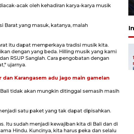
iacak-acak oleh kehadiran karya-karya musik
27 Juli 2026 22:32
isi Barat yang masuk, katanya, malah
I
arat itu dapat memperkaya tradisi musik kita.
an dengan yang beda. Hilling musik yang kami
dan RSUP Sanglah. Cara pengobatan dengan
t," ujarnya.
ar dan Karangasem adu jago main gamelan
 Bali tidak akan mungkin ditinggal semasih masih
menjadi satu paket yang tak dapat dipisahkan.
 Itu sudah menjadi kewajiban kita di Bali dan di
ma Hindu. Kuncinya, kita harus peka dan selalu