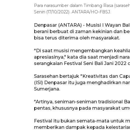
Para narasumber dalam Timbang Rasa (sarasehan
Senin (17/10/2022). ANTARA/HO-FBSJ.
Denpasar (ANTARA) - Musisi I Wayan Bal
berani berbuat di zaman kekinian dan b
bisa terus diterima oleh masyarakat.
"Di saat musisi mengembangkan keahlia
apresiasinya," kata dia saat menjadi n
serangkaian Festival Seni Bali Jani 2022 
Sarasehan bertajuk "Kreativitas dan Capai
(ISI) Denpasar itu juga menghadirkan na
Sumerjana.
"Artinya, seniman-seniman tradisional B
pentas, khususnya pada masyarakat umu
Festival itu bukan semata-mata untuk me
memberikan dampak kepada kelestarian 