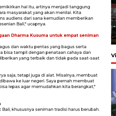
ikirkan hal itu, artinya menjadi tanggung
ra masyarakat yang akan menilai. Kita
Tiga matra TNI unjuk
ons audiens dari sana kemudian memberikan
kemampuan tempur Perisai
enian Bali," ucapnya.
Trisila Nusantara dalam
latihan di Kepri
rgaan Dharma Kusuma untuk empat seniman
5 Agustus 2026 16:28
 bagus dan waktu pentas yang bagus serta
ga bisa tampil dengan penataan cahaya dan
V
iberikan yang terbaik dan tidak pada saat-saat
ya saja, tetapi juga di alat. Misalnya, membuat
 dibawa ke luar negeri. Saya pernah membuat
isa lepas agar memudahkan kita berangkat,"
Polisi tetapkan lima tersangka
a
pengeroyokan maling ayam di
i, khususnya seniman tradisi harus berubah.
Tabanan