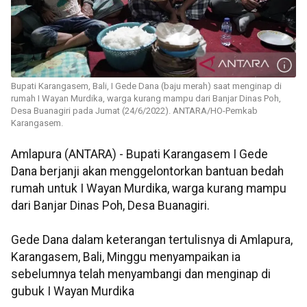
Bupati Karangasem, Bali, I Gede Dana (baju merah) saat menginap di
rumah I Wayan Murdika, warga kurang mampu dari Banjar Dinas Poh,
Desa Buanagiri pada Jumat (24/6/2022). ANTARA/HO-Pemkab
Karangasem.
Amlapura (ANTARA) - Bupati Karangasem I Gede
Dana berjanji akan menggelontorkan bantuan bedah
rumah untuk I Wayan Murdika, warga kurang mampu
dari Banjar Dinas Poh, Desa Buanagiri.
Gede Dana dalam keterangan tertulisnya di Amlapura,
Karangasem, Bali, Minggu menyampaikan ia
sebelumnya telah menyambangi dan menginap di
gubuk I Wayan Murdika