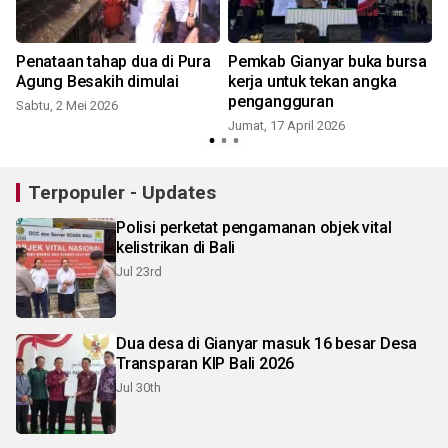
Penataan tahap dua di Pura
Pemkab Gianyar buka bursa
Agung Besakih dimulai
kerja untuk tekan angka
pengangguran
Sabtu, 2 Mei 2026
Jumat, 17 April 2026
R
Terpopuler - Updates
Polisi perketat pengamanan objek vital
kelistrikan di Bali
Jul 23rd
Dua desa di Gianyar masuk 16 besar Desa
Transparan KIP Bali 2026
Jul 30th