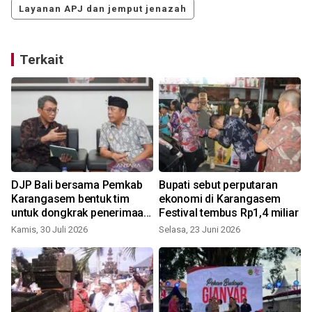
Layanan APJ dan jemput jenazah
Terkait
DJP Bali bersama Pemkab
Bupati sebut perputaran
Karangasem bentuk tim
ekonomi di Karangasem
untuk dongkrak penerimaan
Festival tembus Rp1,4 miliar
pajak
Kamis, 30 Juli 2026
Selasa, 23 Juni 2026
R