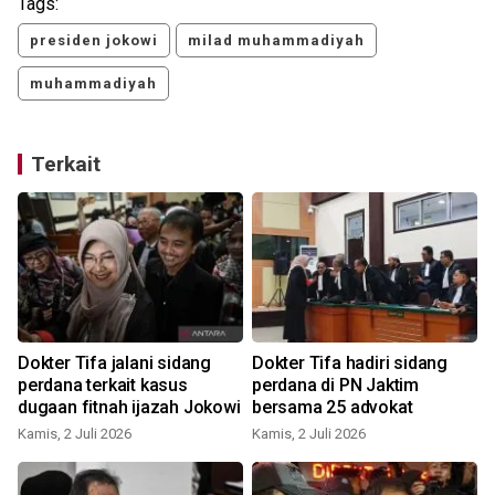
Tags:
presiden jokowi
milad muhammadiyah
muhammadiyah
Terkait
Dokter Tifa jalani sidang
Dokter Tifa hadiri sidang
perdana terkait kasus
perdana di PN Jaktim
dugaan fitnah ijazah Jokowi
bersama 25 advokat
S
Kamis, 2 Juli 2026
Kamis, 2 Juli 2026