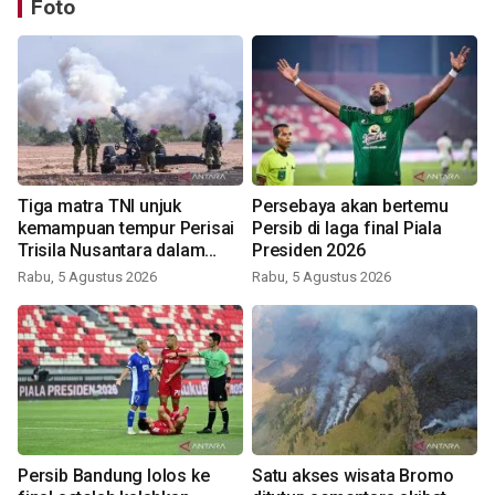
Foto
Tiga matra TNI unjuk
Persebaya akan bertemu
kemampuan tempur Perisai
Persib di laga final Piala
Trisila Nusantara dalam
Presiden 2026
latihan di Kepri
Rabu, 5 Agustus 2026
Rabu, 5 Agustus 2026
Persib Bandung lolos ke
Satu akses wisata Bromo