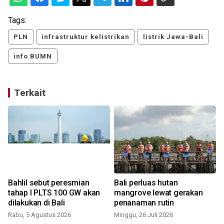
Tags:
PLN
infrastruktur kelistrikan
listrik Jawa-Bali
info BUMN
Terkait
Bahlil sebut peresmian
Bali perluas hutan
tahap I PLTS 100 GW akan
mangrove lewat gerakan
dilakukan di Bali
penanaman rutin
Rabu, 5 Agustus 2026
Minggu, 26 Juli 2026
M