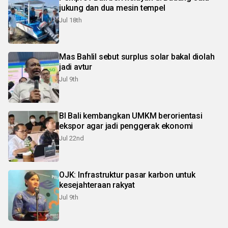
jukung dan dua mesin tempel
Jul 18th
Mas Bahlil sebut surplus solar bakal diolah
jadi avtur
Jul 9th
BI Bali kembangkan UMKM berorientasi
ekspor agar jadi penggerak ekonomi
Jul 22nd
OJK: Infrastruktur pasar karbon untuk
kesejahteraan rakyat
Jul 9th