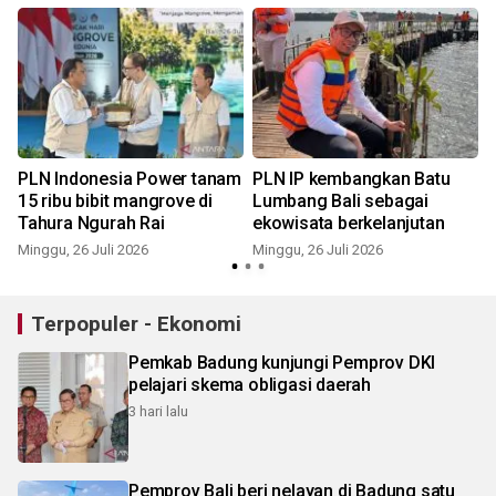
PLN Indonesia Power tanam
PLN IP kembangkan Batu
15 ribu bibit mangrove di
Lumbang Bali sebagai
Tahura Ngurah Rai
ekowisata berkelanjutan
Minggu, 26 Juli 2026
Minggu, 26 Juli 2026
R
Terpopuler - Ekonomi
Pemkab Badung kunjungi Pemprov DKI
pelajari skema obligasi daerah
3 hari lalu
Pemprov Bali beri nelayan di Badung satu